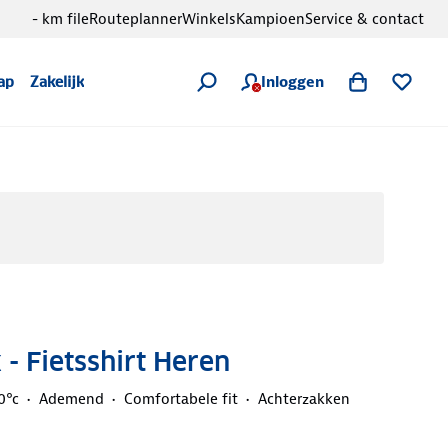
- km file
Routeplanner
Winkels
Kampioen
Service & contact
Inloggen
ap
Zakelijk
 - Fietsshirt Heren
0°c
Ademend
Comfortabele fit
Achterzakken