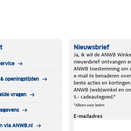
t
Nieuwsbrief
Ja, ik wil de ANWB Winke
nieuwsbrief ontvangen e
ervice
ANWB toestemming om m
e-mail te benaderen over
& openingstijden
beste acties en kortingen
ANWB (web)winkel en o
elde vragen
5.- cadeautegoed.*
*Alleen voor leden
gegevens
E-mailadres
n via ANWB.nl