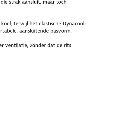
die strak aansluit, maar toch
koel, terwijl het elastische Dynacool-
tabele, aansluitende pasvorm.
r ventilatie, zonder dat de rits
t rits heb je voldoende
 de taille voorkomt dat het shirt
bewegingsvrijheid.
 ventilatie.
perfecte pasvorm.
 zonder dat de rits verschuift.
or al je essentials.
t voor een stabiele pasvorm.