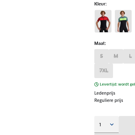
Kleur
:
Maat
:
S
M
L
7XL
Levertijd: wordt ge
Ledenprijs
Reguliere prijs