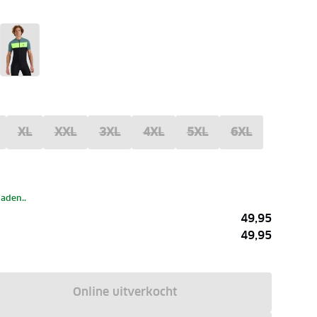
XL
XXL
3XL
4XL
5XL
6XL
laden..
49,95
49,95
Online uitverkocht