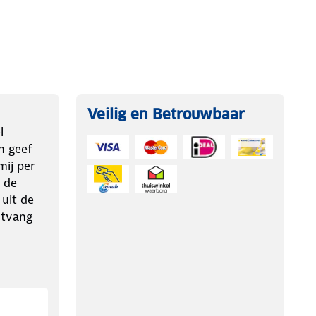
Veilig en Betrouwbaar
l
n geef
ij per
 de
 uit de
ntvang