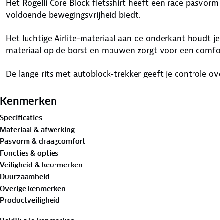
Het Rogelli Core Block fietsshirt heeft een race pasvorm 
voldoende bewegingsvrijheid biedt.
Het luchtige Airlite-materiaal aan de onderkant houdt je 
materiaal op de borst en mouwen zorgt voor een comfor
De lange rits met autoblock-trekker geeft je controle ove
ongewenst verschuift. Met 4 achterzakken waarvan 1 me
opbergruimte voor je benodigdheden. De siliconen grip in
Kenmerken
omhoog kruipt.
Specificaties
Materiaal & afwerking
Belangrijkste kenmerken:
Pasvorm & draagcomfort
Race pasvorm – Strak aansluitend, maar met voldoende 
Functies & opties
Eco Airlite Breeze-stof – Licht en ademend voor optimale
Veiligheid & keurmerken
Eco Dynacool-stof – Elastisch en comfortabel voor een 
Duurzaamheid
Lange rits met autoblock-trekker – Reguleer je ventilatie
Overige kenmerken
4 achterzakken waarvan 1 met rits – Voldoende ruimte vo
Productveiligheid
Siliconen grip in de taille – Voorkomt opkruipen en zorg