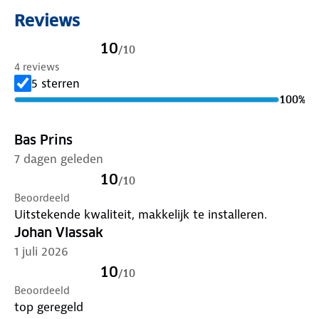
fietsendrager scoort hoog op verschillende
Reviews
onderdelen, zoals montage, gebruiksgemak en
constructie. Lees
hier
meer over de belangrijkste
10
/
10
testonderdelen.
4 reviews
5 sterren
100
%
Bas Prins
7 dagen geleden
10
/
10
Beoordeeld
Uitstekende kwaliteit, makkelijk te installeren.
Johan Vlassak
1 juli 2026
10
/
10
Beoordeeld
top geregeld