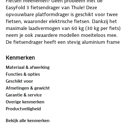
Fietsen meenemen? Geen probleem met de
EasyFold 3 fietsendrager van Thule! Deze
opvouwbare platformdrager is geschikt voor twee
fietsen, waaronder elektrische fietsen. Dankzij het
maximale laadvermogen van 60 kg (30 kg per fiets)
neem je ook zwaardere modellen moeiteloos mee.
De fietsendrager heeft een stevig aluminium frame
en bevestig je zonder gereedschap op de trekhaak.
Kenmerken
De drager heeft een 13-polige aansluiting voor
Materiaal & afwerking
betrouwbare verlichting. Je fietsen staan stevig vast
Functies & opties
met de framebevestiging en geïntegreerde sloten.
Geschikt voor
Met een maximale bandbreedte van 76 mm passen
Afmetingen & gewicht
verschillende fietsmodellen op de drager. Na gebruik
Garantie & service
klap je hem eenvoudig in en berg je hem op.
Overige kenmerken
Vervoer je fietsen veilig en makkelijk!
Productveiligheid
De Thule EasyFold 3 fietsendrager komt als beste uit
Bekijk alle kenmerken
de
ANWB Fietsendragertest 2025
. Deze handige