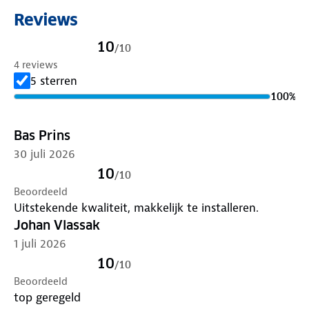
fietsendrager scoort hoog op verschillende
Reviews
onderdelen, zoals montage, gebruiksgemak en
constructie. Lees
hier
meer over de belangrijkste
10
/
10
testonderdelen.
4 reviews
5 sterren
100
%
Bas Prins
30 juli 2026
10
/
10
Beoordeeld
Uitstekende kwaliteit, makkelijk te installeren.
Johan Vlassak
1 juli 2026
10
/
10
Beoordeeld
top geregeld