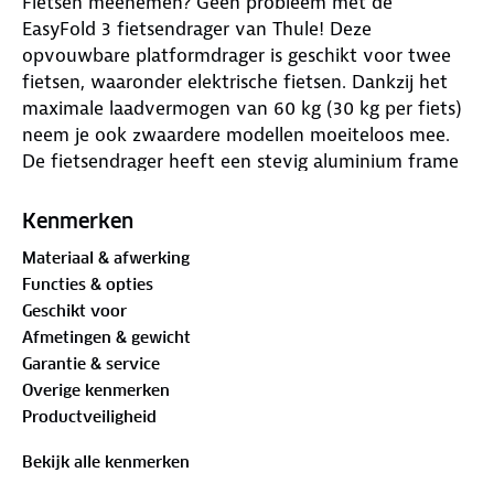
Fietsen meenemen? Geen probleem met de
EasyFold 3 fietsendrager van Thule! Deze
opvouwbare platformdrager is geschikt voor twee
fietsen, waaronder elektrische fietsen. Dankzij het
maximale laadvermogen van 60 kg (30 kg per fiets)
neem je ook zwaardere modellen moeiteloos mee.
De fietsendrager heeft een stevig aluminium frame
en bevestig je zonder gereedschap op de trekhaak.
Kenmerken
De drager heeft een 13-polige aansluiting voor
Materiaal & afwerking
betrouwbare verlichting. Je fietsen staan stevig vast
Functies & opties
met de framebevestiging en geïntegreerde sloten.
Geschikt voor
Met een maximale bandbreedte van 76 mm passen
Afmetingen & gewicht
verschillende fietsmodellen op de drager. Na gebruik
Garantie & service
klap je hem eenvoudig in en berg je hem op.
Overige kenmerken
Vervoer je fietsen veilig en makkelijk!
Productveiligheid
De Thule EasyFold 3 fietsendrager komt als beste uit
Bekijk alle kenmerken
de
ANWB Fietsendragertest 2025
. Deze handige