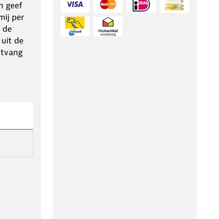
n geef
ij per
 de
 uit de
ntvang