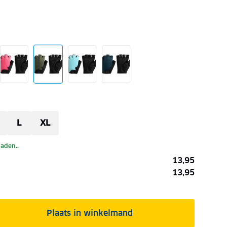
L
XL
laden..
13,95
13,95
Plaats in winkelmand