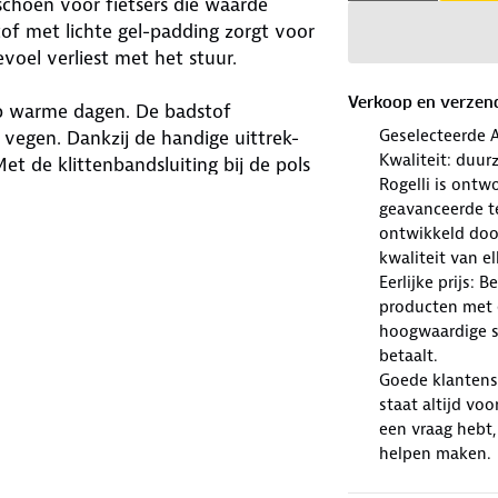
schoen voor fietsers die waarde
of met lichte gel-padding zorgt voor
evoel verliest met het stuur.
Verkoop en verzen
p warme dagen. De badstof
Geselecteerde 
vegen. Dankzij de handige uittrek-
Kwaliteit: duur
et de klittenbandsluiting bij de pols
Rogelli is ont
pasvorm.
geavanceerde te
ontwikkeld doo
en comfort, ventilatie en
kwaliteit van e
etstocht.
Eerlijke prijs: 
producten met e
hoogwaardige sp
betaalt.
Goede klantense
staat altijd voo
een vraag hebt,
helpen maken.