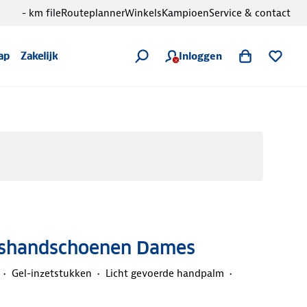
- km file
Routeplanner
Winkels
Kampioen
Service & contact
Inloggen
ap
Zakelijk
etshandschoenen Dames
Gel-inzetstukken
Licht gevoerde handpalm