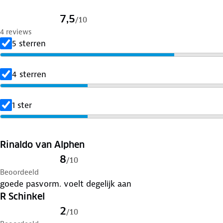
7,5
/
10
4 reviews
5 sterren
4 sterren
1 ster
Rinaldo van Alphen
8
/
10
Beoordeeld
goede pasvorm. voelt degelijk aan
R Schinkel
2
/
10