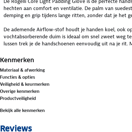
De Rogelli Core Light Padding Glove is de perfecte hand
hechten aan comfort en ventilatie. De palm van suedest
demping en grip tijdens lange ritten, zonder dat je het g
De ademende Airflow-stof houdt je handen koel, ook o
vochtabsorberende duim is ideaal om snel zweet weg te 
lussen trek je de handschoenen eenvoudig uit na je rit. M
stel je de handschoen gemakkelijk af voor de perfecte 
Kenmerken
De Core Light Padding Glove biedt de ideale balans tuss
Materiaal & afwerking
gebruiksgemak, zodat je volop kunt genieten van elke fi
Functies & opties
Veiligheid & keurmerken
Overige kenmerken
Productveiligheid
Bekijk alle kenmerken
Reviews