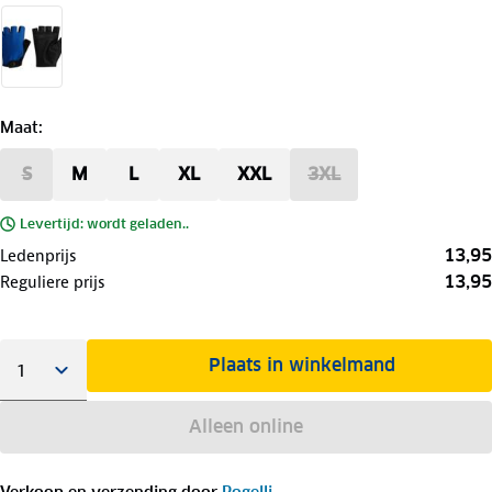
Maat
:
S
M
L
XL
XXL
3XL
Levertijd: wordt geladen..
13,95
Ledenprijs
13,95
Reguliere prijs
Plaats in winkelmand
Alleen online
Verkoop en verzending door
Rogelli