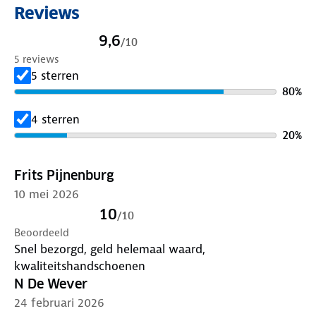
Reviews
vochtabsorberende duim ideaal om zweet van je
gezicht te vegen.
9,6
/
10
5 reviews
5 sterren
80
%
4 sterren
20
%
Frits Pijnenburg
10 mei 2026
10
/
10
Beoordeeld
Snel bezorgd, geld helemaal waard,
kwaliteitshandschoenen
N De Wever
24 februari 2026