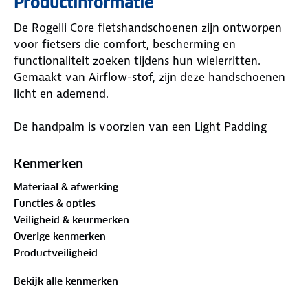
Productinformatie
De Rogelli Core fietshandschoenen zijn ontworpen
voor fietsers die comfort, bescherming en
functionaliteit zoeken tijdens hun wielerritten.
Gemaakt van Airflow-stof, zijn deze handschoenen
licht en ademend.
De handpalm is voorzien van een Light Padding
Palm van zachte suedestof, met lichte gel-
inzetstukken die schokken opvangen en je handen
Kenmerken
beschermen tegen trillingen van de weg. Dit zorgt
Materiaal & afwerking
voor een comfortabele grip en verminderde
Functies & opties
vermoeidheid van je handen.
Veiligheid & keurmerken
Overige kenmerken
De handschoenen hebben een praktische
Productveiligheid
klittenbandsluiting bij de pols voor een perfecte
pasvorm en snelle aanpassing. De handige uittrek-
Bekijk alle kenmerken
lussen maken het eenvoudig om de handschoenen
snel uit te trekken na je rit. Daarnaast is de badstof