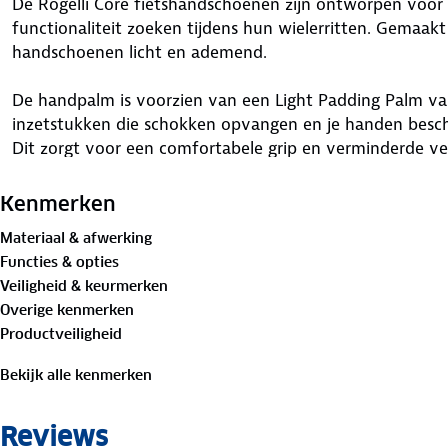
De Rogelli Core fietshandschoenen zijn ontworpen voor 
functionaliteit zoeken tijdens hun wielerritten. Gemaakt 
handschoenen licht en ademend.
De handpalm is voorzien van een Light Padding Palm van
inzetstukken die schokken opvangen en je handen besch
Dit zorgt voor een comfortabele grip en verminderde v
De handschoenen hebben een praktische klittenbandsluit
Kenmerken
pasvorm en snelle aanpassing. De handige uittrek-luss
Materiaal & afwerking
handschoenen snel uit te trekken na je rit. Daarnaast i
Functies & opties
ideaal om zweet van je gezicht te vegen.
Veiligheid & keurmerken
Overige kenmerken
Productveiligheid
Bekijk alle kenmerken
Reviews