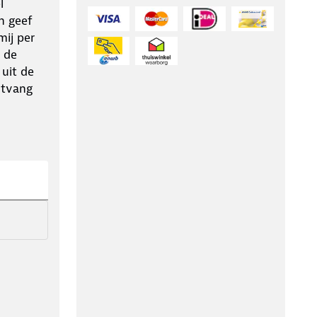
l
n geef
ij per
 de
 uit de
ntvang