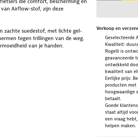
fietsers die comfort, bescherming en
van Airflow-stof, zijn deze
Verkoop en verzen
 zachte suedestof, met lichte gel-
Geselecteerde 
ermen tegen trillingen van de weg.
Kwaliteit: duur
ermoeidheid van je handen.
Rogelli is ont
geavanceerde te
ing bij de pols voor een perfecte
ontwikkeld doo
en maken het eenvoudig om de
kwaliteit van e
s de badstof vochtabsorberende duim
Eerlijke prijs: 
producten met e
hoogwaardige sp
betaalt.
Goede klantense
staat altijd voo
een vraag hebt,
helpen maken.