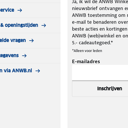
Ja, ik wil de ANWB Winke
nieuwsbrief ontvangen e
ervice
ANWB toestemming om m
e-mail te benaderen over
& openingstijden
beste acties en kortingen
ANWB (web)winkel en o
elde vragen
5.- cadeautegoed.*
*Alleen voor leden
gegevens
E-mailadres
n via ANWB.nl
Inschrijven