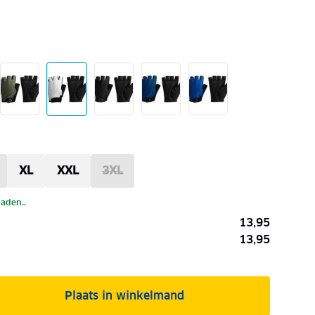
XL
XXL
3XL
laden..
13,95
13,95
Plaats in winkelmand