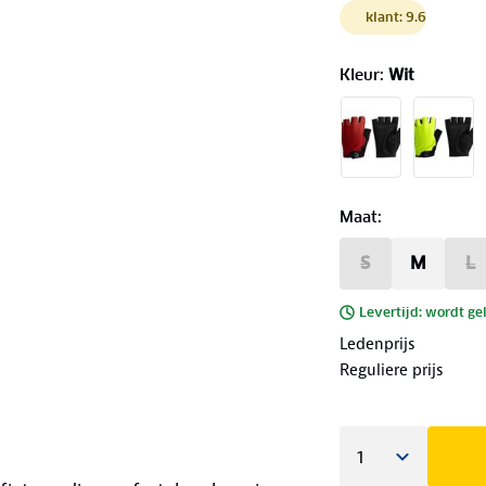
klant: 9.6
Kleur
:
Wit
Maat
:
S
M
L
Levertijd: wordt ge
Ledenprijs
Reguliere prijs