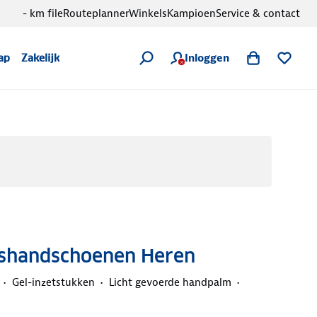
- km file
Routeplanner
Winkels
Kampioen
Service & contact
Inloggen
ap
Zakelijk
etshandschoenen Heren
Gel-inzetstukken
Licht gevoerde handpalm