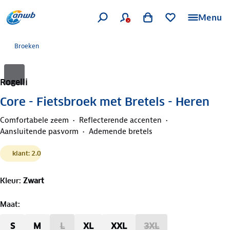
Menu
Broeken
Rogelli
Core - Fietsbroek met Bretels - Heren
Comfortabele zeem
Reflecterende accenten
Aansluitende pasvorm
Ademende bretels
klant: 2.0
Kleur
:
Zwart
Maat
:
S
M
L
XL
XXL
3XL