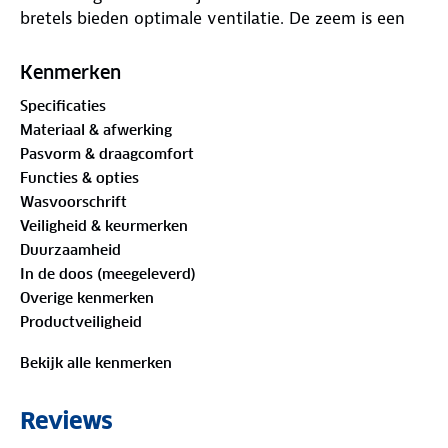
bretels bieden optimale ventilatie. De zeem is een
comfortabele padding die perfect geschikt is voor
korte afstanden. Ben jij een beginnend fietser of wil
Kenmerken
je na het werk nog even snel een rondje fietsen?
Specificaties
Dan is de Core de perfecte fietsbroek voor jou!
Materiaal & afwerking
Pasvorm & draagcomfort
Functies & opties
Wasvoorschrift
Veiligheid & keurmerken
Duurzaamheid
In de doos (meegeleverd)
Overige kenmerken
Productveiligheid
Bekijk alle kenmerken
Reviews