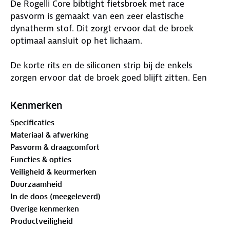
De Rogelli Core bibtight fietsbroek met race
pasvorm is gemaakt van een zeer elastische
dynatherm stof. Dit zorgt ervoor dat de broek
optimaal aansluit op het lichaam.
De korte rits en de siliconen strip bij de enkels
zorgen ervoor dat de broek goed blijft zitten. Een
ander functioneel pluspunt is het ademende en
tegelijkertijd isolerende vermogen van de stof.
Kenmerken
Hierdoor wordt de lichaamstemperatuur optimaal
Specificaties
gereguleerd. De soft touch van de stof aan de
Materiaal & afwerking
binnenkant van de broek maakt de broek zeer
Pasvorm & draagcomfort
comfortabel.
Functies & opties
Veiligheid & keurmerken
De padding is perfect te gebruiken voor korte tot
Duurzaamheid
middellange afstanden. De maximale dikte van 9
In de doos (meegeleverd)
mm biedt een uitstekende demping.
Overige kenmerken
Productveiligheid
Dankzij de reflecterende details ben je ook ’s avonds