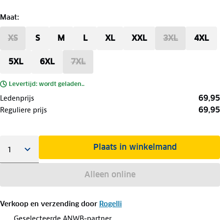
Maat
:
XS
S
M
L
XL
XXL
3XL
4XL
5XL
6XL
7XL
Levertijd: wordt geladen..
69,95
Ledenprijs
69,95
Reguliere prijs
Plaats in winkelmand
Alleen online
Verkoop en verzending door
Rogelli
Geselecteerde ANWB-partner