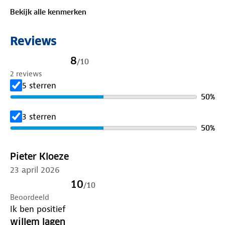
goed zichtbaar voor je medeweggebruikers.
Bekijk alle kenmerken
Reviews
8
/
10
2 reviews
5 sterren
50
%
3 sterren
50
%
Pieter Kloeze
23 april 2026
10
/
10
Beoordeeld
Ik ben positief
willem lagen