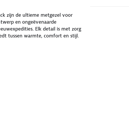
ck zijn de ultieme metgezel voor
 ontwerp en ongeëvenaarde
eeuwexpedities. Elk detail is met zorg
edt tussen warmte, comfort en stijl.
lly Dames - Navy/Zand - 2 Pack
erse omstandigheden waagt. Of je nu de
elingen maakt of simpelweg warm
t bij diverse activiteiten.
oor een comfortabele pasvorm die bij
mes - Navy/Zand - 2 Pack