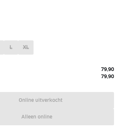
L
XL
79,90
79,90
Online uitverkocht
Alleen online