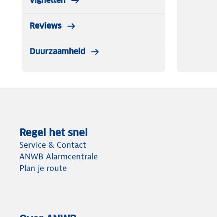
vignetten
Inhoud van de verpakking Poederbaas Arctic Skipully D
Reviews
Bij aanschaf van de Poederbaas Arctic Skipully Dames -
volgende in de verpakking:
Duurzaamheid
✔ 1x Poederbaas Arctic Skipully Dames - Navy/Zand - 2
Regel het snel
Service & Contact
ANWB Alarmcentrale
Plan je route