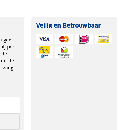
Veilig en Betrouwbaar
l
n geef
ij per
 de
 uit de
ntvang