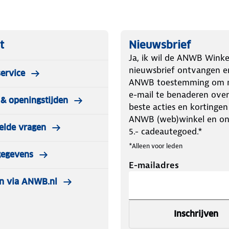
r)sport
t
Nieuwsbrief
 en optimale warmte
Ja, ik wil de ANWB Winke
nieuwsbrief ontvangen e
ervice
 gebruik
ANWB toestemming om m
e-mail te benaderen over
& openingstijden
opper
beste acties en kortingen
ANWB (web)winkel en o
elde vragen
5.- cadeautegoed.*
*Alleen voor leden
d
gegevens
E-mailadres
it
n via ANWB.nl
n XL)
Inschrijven