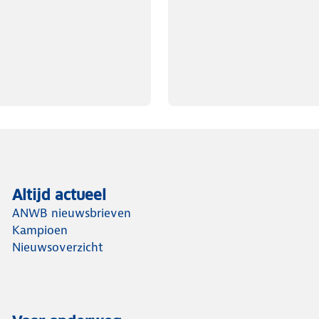
ames - Navy/Zand - 2 Pack
 Navy/Zand - 2 Pack ontvang je het
 Pack (in jouw gewenste maat)
Altijd actueel
ANWB nieuwsbrieven
Kampioen
Nieuwsoverzicht