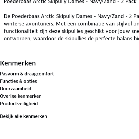
Poederbaas Arctic Skipully Dames - Navy/Zand - 2 Pack
De Poederbaas Arctic Skipully Dames - Navy/Zand - 2 Pa
winterse avonturiers. Met een combinatie van stijlvol
functionaliteit zijn deze skipullies geschikt voor jouw sn
ontworpen, waardoor de skipullies de perfecte balans bi
Voor welke activiteiten zijn de Poederbaas Arctic Skipu
geschikt?
Kenmerken
Pasvorm & draagcomfort
De skipullies zijn ideaal voor iedereen die zich in wint
Functies & opties
skipistes bedwingt, op een snowboard staat, bergwand
Duurzaamheid
wilt blijven op koude dagen, deze skipullies passen perfec
Overige kenmerken
Verkrijgbaar in de maten XS, S, M, L en XL, zorgen ze v
Productveiligheid
jouw lichaamsvorm past.
Bekijk alle kenmerken
Ontdek de voordelen van Poederbaas Arctic Skipully Da
De skipullies bieden talloze voordelen, waaronder: