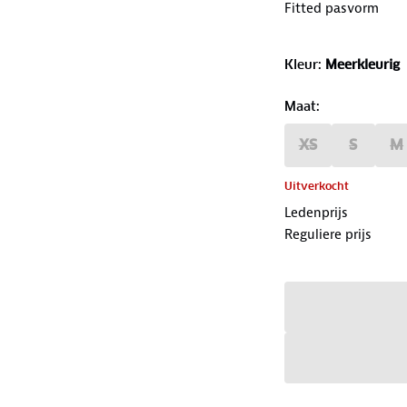
Fitted pasvorm
Kleur
:
Meerkleurig
Maat
:
XS
S
M
Uitverkocht
Ledenprijs
Reguliere prijs