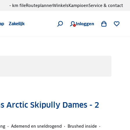
- km file
Routeplanner
Winkels
Kampioen
Service & contact
Inloggen
ap
Zakelijk
 Arctic Skipully Dames - 2
ing
Ademend en sneldrogend
Brushed inside