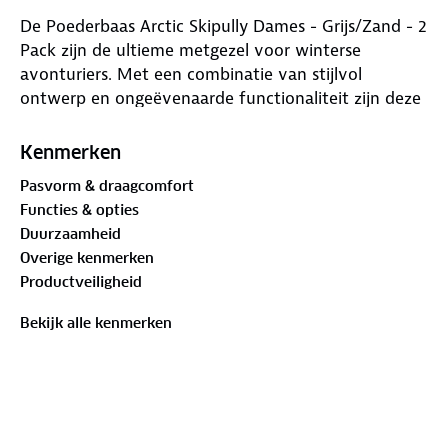
De Poederbaas Arctic Skipully Dames - Grijs/Zand - 2
Pack zijn de ultieme metgezel voor winterse
avonturiers. Met een combinatie van stijlvol
ontwerp en ongeëvenaarde functionaliteit zijn deze
skipullies geschikt voor jouw sneeuwexpedities. Elk
detail is met zorg ontworpen, waardoor de skipullies
Kenmerken
de perfecte balans biedt tussen warmte, comfort en
Pasvorm & draagcomfort
stijl.
Functies & opties
Duurzaamheid
Voor welke activiteiten zijn de Poederbaas Arctic
Overige kenmerken
Skipully Dames - Grijs/Zand - 2 Pack geschikt?
Productveiligheid
De skipullies zijn ideaal voor iedereen die zich in
Bekijk alle kenmerken
winterse omstandigheden waagt. Of je nu de
skipistes bedwingt, op een snowboard staat,
bergwandelingen maakt of simpelweg warm wilt
blijven op koude dagen, deze skipullies passen
perfect bij diverse activiteiten. Verkrijgbaar in de