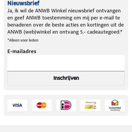
Bij aanschaf van de Poederbaas Arctic Skipully
Nieuwsbrief
Dames - Grijs/Zand - 2 Pack ontvang je het
Ja, ik wil de ANWB Winkel nieuwsbrief ontvangen
volgende in de verpakking:
en geef ANWB toestemming om mij per e-mail te
benaderen over de beste acties en kortingen uit de
ANWB (web)winkel en ontvang 5.- cadeautegoed.*
✔ 1x Poederbaas Arctic Skipully Dames - Grijs/Zand
*Alleen voor leden
- 2 Pack (in jouw gewenste maat)
E-mailadres
Inschrijven