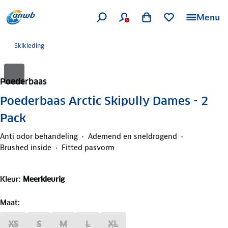
Menu
Skikleding
Poederbaas
Poederbaas Arctic Skipully Dames - 2
Pack
Anti odor behandeling
Ademend en sneldrogend
Brushed inside
Fitted pasvorm
Kleur
:
Meerkleurig
Maat
:
XS
S
M
L
XL