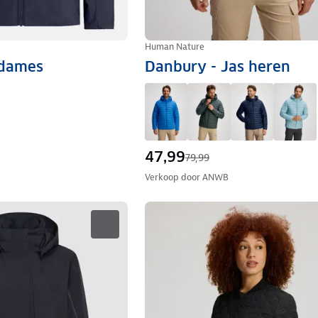
Human Nature
 dames
Danbury - Jas heren
47,99
79,99
Verkoop door
ANWB