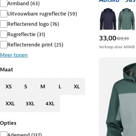
Armband
(
63
)
Uitvouwbare rugreflectie
(
59
)
Reflecterend logo
(
76
)
Rugreflectie
(
31
)
33,00
109,99
Reflecterende print
(
25
)
Verkoop door
ANWB
Meer tonen
Maat
XS
S
M
L
XL
XXL
3XL
4XL
Opties
Ademend
(
137
)