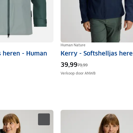
Human Nature
s heren - Human
Kerry - Softshelljas her
39,99
79,99
Verkoop door
ANWB