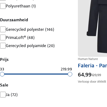
Polyurethaan
(
1
)
Duurzaamheid
Gerecycled polyester
(
146
)
PrimaLoft®
(
48
)
Gerecycled polyamide
(
20
)
Prijs
Human Nature
Faleria - P
33
219.99
64,99
129,99
Verkoop door
ANWB
Sale
Ja
(
72
)