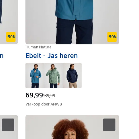
-50%
-50%
Human Nature
en
Ebelt - Jas heren
69,99
139,99
Verkoop door
ANWB