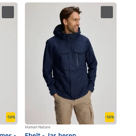
-50%
-50%
Human Nature
ames -
Ebelt - Jas heren