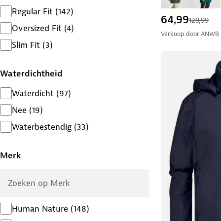
Regular Fit
(
142
)
64,99
129,99
Oversized Fit
(
4
)
Verkoop door
ANWB
Slim Fit
(
3
)
Waterdichtheid
Waterdicht
(
97
)
Nee
(
19
)
Waterbestendig
(
33
)
Merk
Human Nature
(
148
)