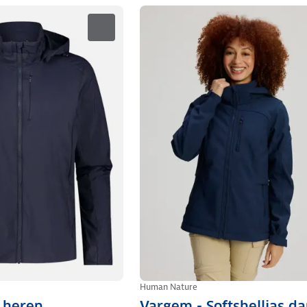
Human Nature
s heren
Vargem - Softshelljas d