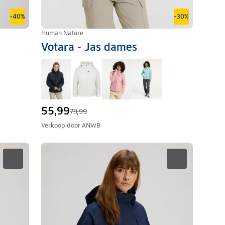
-40%
-30%
Human Nature
Votara - Jas dames
55,99
79,99
Verkoop door
ANWB