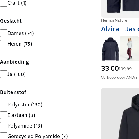
Craft
(
1
)
Geslacht
Human Nature
Alzira - Jas
Dames
(
74
)
Heren
(
75
)
Aanbieding
33,00
109,99
Ja
(
100
)
Verkoop door
ANWB
Buitenstof
Polyester
(
130
)
Elastaan
(
3
)
Polyamide
(
13
)
Gerecycled Polyamide
(
3
)