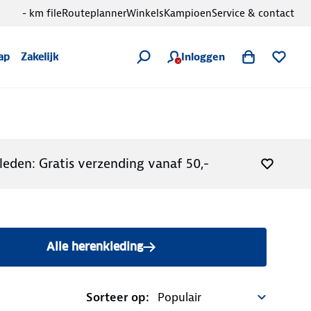
- km file
Routeplanner
Winkels
Kampioen
Service & contact
Inloggen
ap
Zakelijk
leden: Gratis verzending vanaf 50,-
Alle herenkleding
Sorteer op: