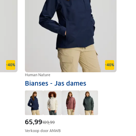
-40%
-40%
Human Nature
Bianses - Jas dames
65,99
109,99
Verkoop door
ANWB