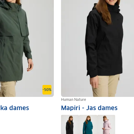
-50%
Human Nature
arka dames
Mapiri - Jas dames