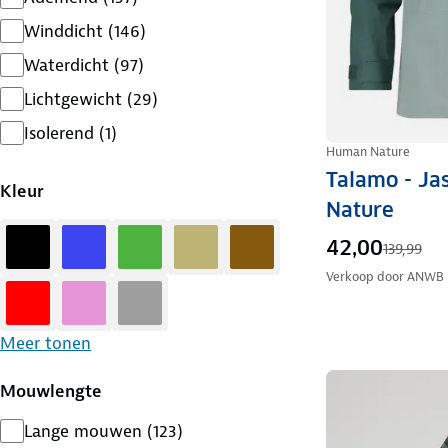
Winddicht
(
146
)
Waterdicht
(
97
)
Lichtgewicht
(
29
)
Isolerend
(
1
)
Human Nature
Talamo - Ja
Kleur
Nature
Zwart
Blauw
Groen
Zand
Bruin
42,00
139,99
Verkoop door
ANWB
Rood
Roze
Grijs
Meer tonen
Mouwlengte
Lange mouwen
(
123
)