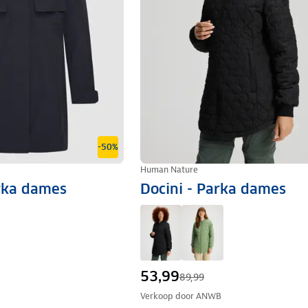
-50%
Human Nature
arka dames
Docini - Parka dames
53,99
89,99
Verkoop door
ANWB