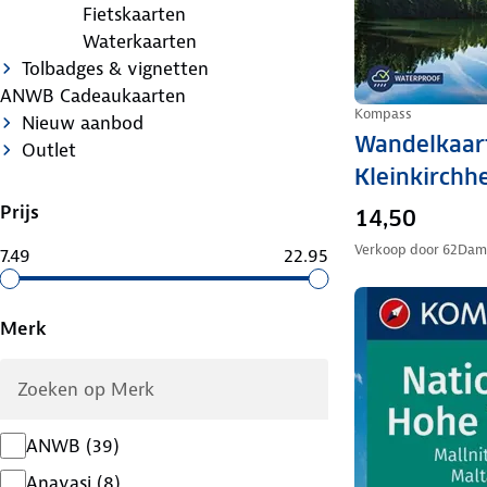
Fietskaarten
Waterkaarten
Tolbadges & vignetten
ANWB Cadeaukaarten
Kompass
Nieuw aanbod
Wandelkaar
Outlet
Kleinkirchh
Prijs
14,50
Verkoop door
62Dam
7.49
22.95
Merk
ANWB
(
39
)
Anavasi
(
8
)