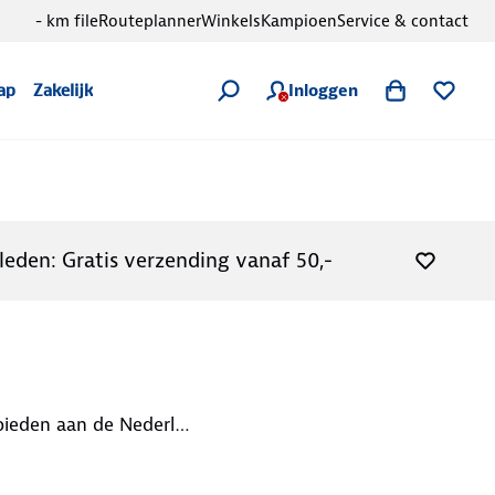
- km file
Routeplanner
Winkels
Kampioen
Service & contact
Inloggen
ap
Zakelijk
leden: Gratis verzending vanaf 50,-
Op zoek naar een wandelkaart of wandelboek met de mooiste wandelgebieden aan de Nederlandse kust? Of zoek je de mooiste wandelroutes in Bretagne en Normandië? Je vindt de juiste wandelgids op deze pagina.