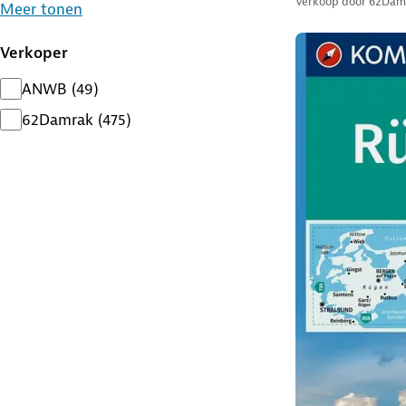
Verkoop door
62Dam
Meer tonen
Verkoper
ANWB
(
49
)
62Damrak
(
475
)