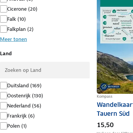
Cicerone
(
20
)
Falk
(
10
)
Falkplan
(
2
)
Meer tonen
Land
Duitsland
(
169
)
Oostenrijk
(
130
)
Kompass
Wandelkaar
Nederland
(
56
)
Tauern Süd
Frankrijk
(
6
)
15,50
Polen
(
1
)