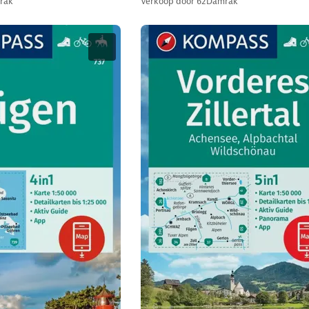
rak
Verkoop door
62Damrak