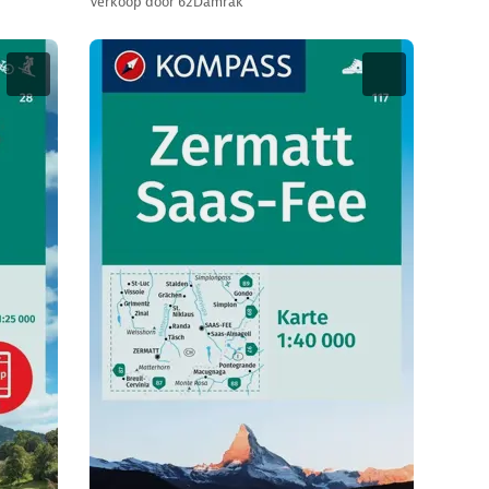
Verkoop door
62Damrak