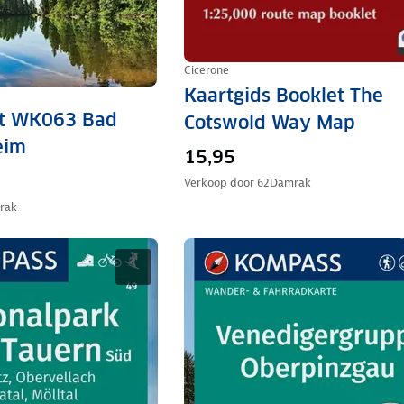
Cicerone
Kaartgids Booklet The
t WK063 Bad
Cotswold Way Map
eim
15,95
Verkoop door
62Damrak
rak