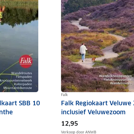
Falk
lkaart SBB 10
Falk Regiokaart Veluwe 
nthe
inclusief Veluwezoom
12,95
Verkoop door
ANWB