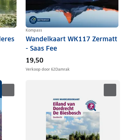
Kompass
eres
Wandelkaart WK117 Zermatt
- Saas Fee
19,50
Verkoop door
62Damrak