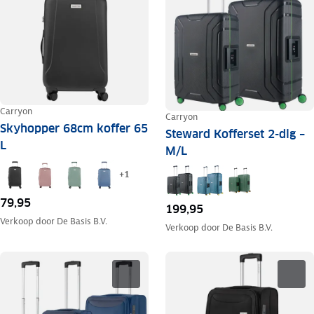
Carryon
Carryon
Skyhopper 68cm koffer 65
Steward Kofferset 2-dlg –
L
M/L
+
1
79,95
199,95
Verkoop door
De Basis B.V.
Verkoop door
De Basis B.V.