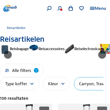
Menu
Reisartikelen
Reisartikelen
Reisbagage
Reisaccessoires
Reiselectronica
Alle filters
1
Type koffer
Kleur
Carryon, Travelz
130 resultaten