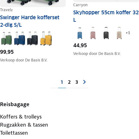
Carryon
Travelz
Skyhopper 55cm koffer 32
Swinger Harde kofferset
L
2-dlg S/L
+
1
44,95
99,95
Verkoop door
De Basis B.V.
Verkoop door
De Basis B.V.
1
2
3
Reisbagage
Koffers & trolleys
Rugzakken & tassen
Toilettassen