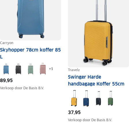
Carryon
Skyhopper 78cm koffer 85
L
+
1
Travelz
Swinger Harde
89,95
handbagage Koffer 55cm
Verkoop door
De Basis B.V.
37,95
Verkoop door
De Basis B.V.