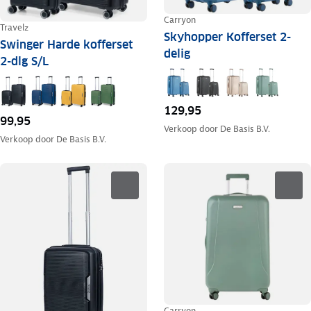
Carryon
Travelz
Skyhopper Kofferset 2-
Swinger Harde kofferset
delig
2-dlg S/L
129,95
99,95
Verkoop door
De Basis B.V.
Verkoop door
De Basis B.V.
Carryon