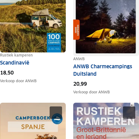
Rustiek kamperen
ANWB
Scandinavië
ANWB Charmecampings
18,50
Duitsland
Verkoop door
ANWB
20,99
Verkoop door
ANWB