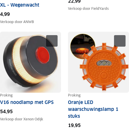
22,99
XL - Wegenwacht
Verkoop door
FieldYards
4,99
Verkoop door
ANWB
Proking
Proking
V16 noodlamp met GPS
Oranje LED
waarschuwingslamp 1
54,95
stuks
Verkoop door
Xenon Odijk
19,95