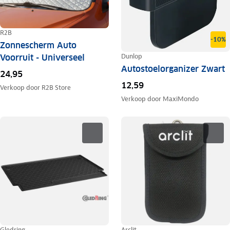
R2B
-10%
Zonnescherm Auto
Dunlop
Voorruit - Universeel
Autostoelorganizer Zwart
24,95
12,59
Verkoop door
R2B Store
Verkoop door
MaxiMondo
Gledring
Arclit