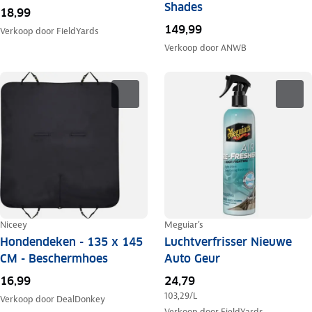
Shades
18,99
149,99
Verkoop door
FieldYards
Verkoop door
ANWB
Niceey
Meguiar's
Hondendeken - 135 x 145
Luchtverfrisser Nieuwe
CM - Beschermhoes
Auto Geur
16,99
24,79
103,29
/L
Verkoop door
DealDonkey
Verkoop door
FieldYards