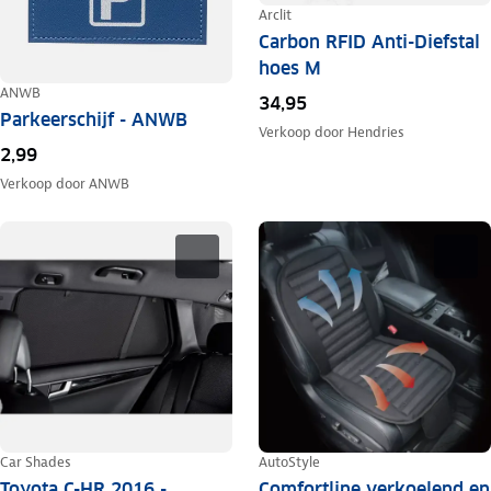
Arclit
Carbon RFID Anti-Diefstal
hoes M
ANWB
34,95
Parkeerschijf - ANWB
Verkoop door
Hendries
2,99
Verkoop door
ANWB
Car Shades
AutoStyle
Toyota C-HR 2016 -
Comfortline verkoelend en