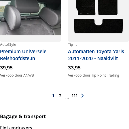
AutoStyle
Tip-it
Premium Universele
Automatten Toyota Yaris
Reishoofdsteun
2011-2020 - Naaldvilt
39,95
33,95
Verkoop door
ANWB
Verkoop door
Tip Point Trading
1
2
111
…
Bagage & transport
Fietsendragers