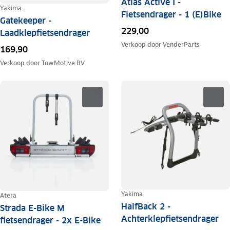
Atlas Active I -
Yakima
Fietsendrager - 1 (E)Bike
Gatekeeper -
229,00
Laadklepfietsendrager
Verkoop door
VenderParts
169,90
Verkoop door
TowMotive BV
Yakima
Atera
HalfBack 2 -
Strada E-Bike M
Achterklepfietsendrager
fietsendrager - 2x E-Bike