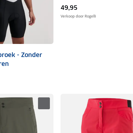
49,95
Verkoop door
Rogelli
broek - Zonder
ren