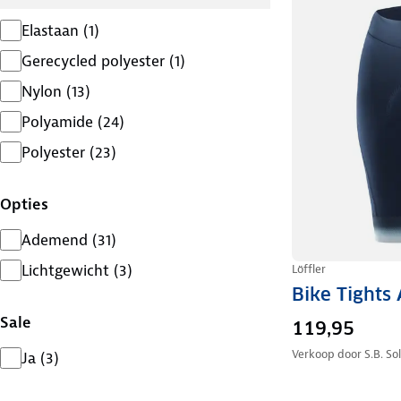
Elastaan
(
1
)
Gerecycled polyester
(
1
)
Nylon
(
13
)
Polyamide
(
24
)
Polyester
(
23
)
Opties
Ademend
(
31
)
Lichtgewicht
(
3
)
Löffler
Bike Tights
Sale
119,95
Verkoop door
S.B. So
Ja
(
3
)