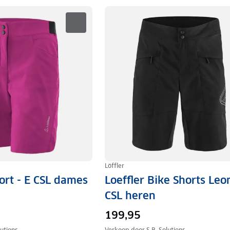
Löffler
ort - E CSL dames
Loeffler Bike Shorts Leo
CSL heren
199,95
lutions
Verkoop door
S.B. Solutions