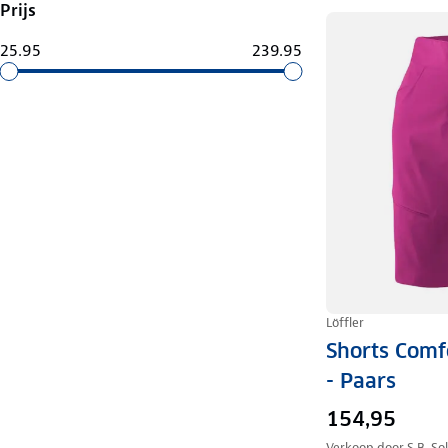
Prijs
25.95
239.95
Löffler
Shorts Comf
- Paars
154,95
Verkoop door
S.B. So