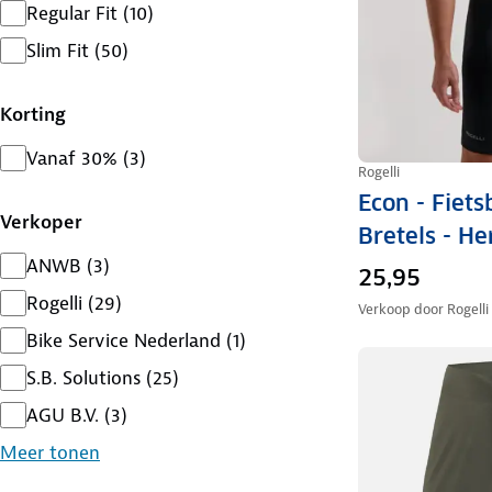
Regular Fit
(
10
)
Slim Fit
(
50
)
Korting
Vanaf 30%
(
3
)
Rogelli
Econ - Fiets
Verkoper
Bretels - He
ANWB
(
3
)
25,95
Rogelli
(
29
)
Verkoop door
Rogelli
Bike Service Nederland
(
1
)
S.B. Solutions
(
25
)
AGU B.V.
(
3
)
Meer tonen