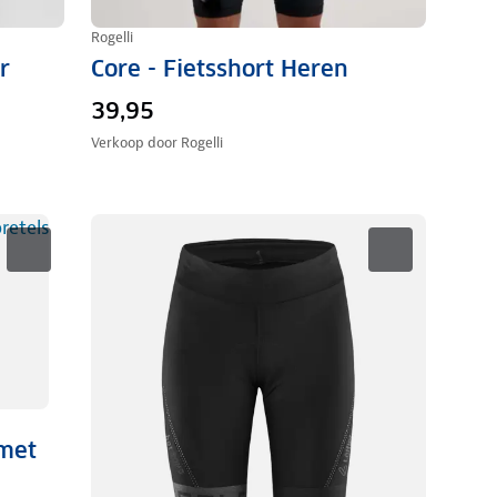
Rogelli
r
Core - Fietsshort Heren
39,95
Verkoop door
Rogelli
 met