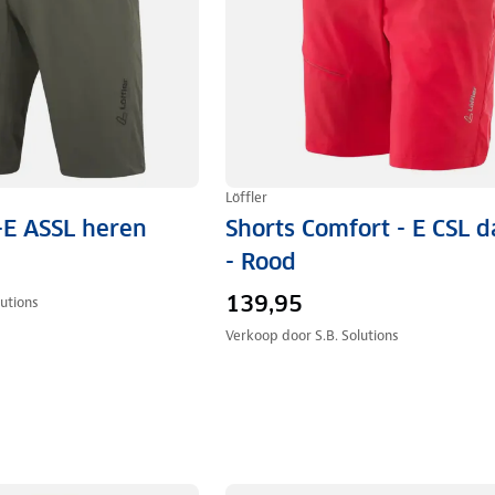
Löffler
-E ASSL heren
Shorts Comfort - E CSL 
- Rood
139,95
lutions
Verkoop door
S.B. Solutions