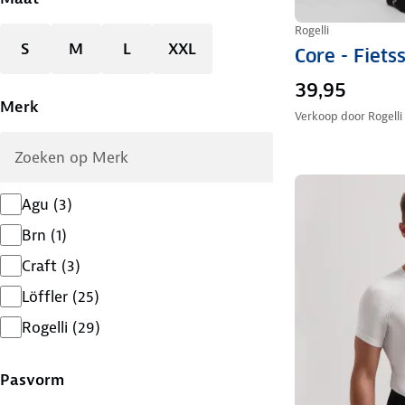
Rogelli
S
M
L
XXL
Core - Fiet
39,95
Merk
Verkoop door
Rogelli
Agu
(
3
)
Brn
(
1
)
Craft
(
3
)
Löffler
(
25
)
Rogelli
(
29
)
Pasvorm