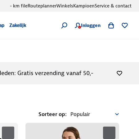
- km file
Routeplanner
Winkels
Kampioen
Service & contact
Inloggen
ap
Zakelijk
leden: Gratis verzending vanaf 50,-
Sorteer op: