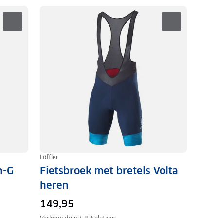
Löffler
n-G
Fietsbroek met bretels Volta
heren
149,95
Verkoop door
S.B. Solutions