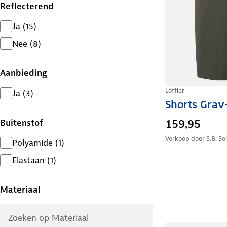
Reflecterend
Ja
(
15
)
Nee
(
8
)
Aanbieding
Löffler
Ja
(
3
)
Shorts Grav
Buitenstof
159,95
Verkoop door
S.B. So
Polyamide
(
1
)
Elastaan
(
1
)
Materiaal