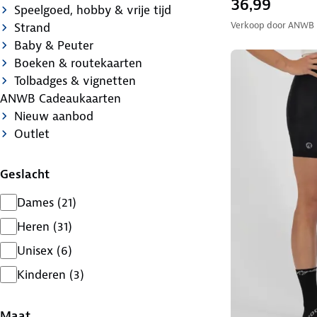
36,99
Speelgoed, hobby & vrije tijd
Verkoop door
ANWB
Strand
Baby & Peuter
Boeken & routekaarten
Tolbadges & vignetten
ANWB Cadeaukaarten
Nieuw aanbod
Outlet
Geslacht
Dames
(
21
)
Heren
(
31
)
Unisex
(
6
)
Kinderen
(
3
)
Maat