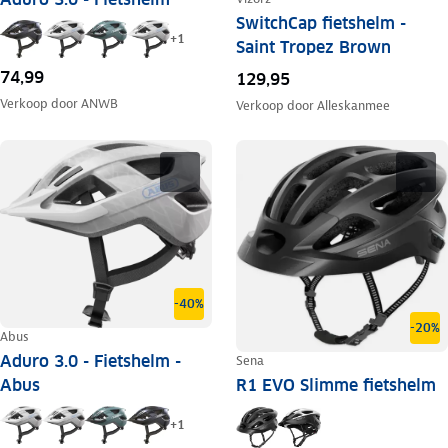
SwitchCap fietshelm -
+
1
Saint Tropez Brown
74,99
129,95
Verkoop door
ANWB
Verkoop door
Alleskanmee
-40%
-20%
Abus
Aduro 3.0 - Fietshelm -
Sena
Abus
R1 EVO Slimme fietshelm
+
1