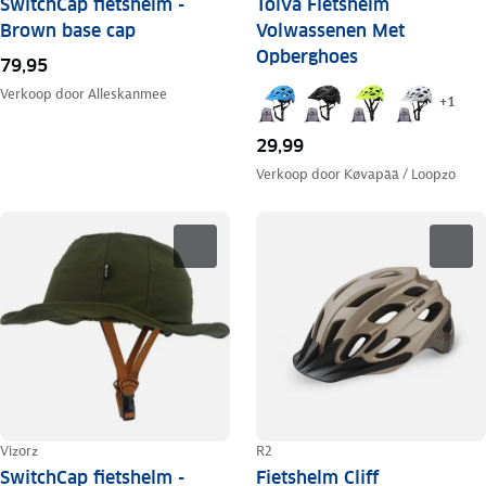
SwitchCap fietshelm -
Tolva Fietshelm
Brown base cap
Volwassenen Met
Opberghoes
79,95
Verkoop door
Alleskanmee
+
1
29,99
Verkoop door
Køvapää / Loopzo
Vizorz
R2
SwitchCap fietshelm -
Fietshelm Cliff