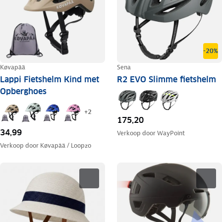
-20%
Køvapää
Sena
Lappi Fietshelm Kind met
R2 EVO Slimme fietshelm
Opberghoes
+
2
175,20
34,99
Verkoop door
WayPoint
Verkoop door
Køvapää / Loopzo