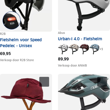
Abus
R2B
Urban-I 4.0 - Fietshelm
Fietshelm voor Speed
Pedelec - Unisex
+
1
69,95
89,99
Verkoop door
R2B Store
Verkoop door
ANWB