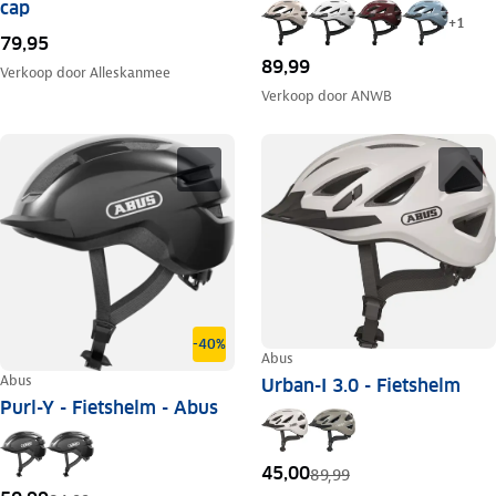
cap
+
1
79,95
89,99
Verkoop door
Alleskanmee
Verkoop door
ANWB
-40%
Abus
Abus
Urban-I 3.0 - Fietshelm
Purl-Y - Fietshelm - Abus
45,00
89,99