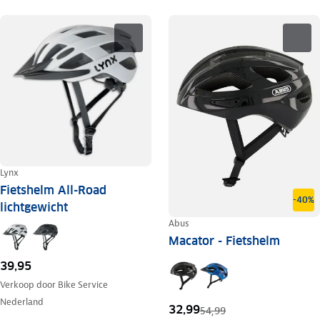
Lynx
Fietshelm All-Road
-40%
lichtgewicht
Abus
Macator - Fietshelm
39,95
Verkoop door
Bike Service
Nederland
32,99
54,99