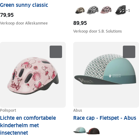
Green sunny classic
+
1
79,95
89,95
Verkoop door
Alleskanmee
Verkoop door
S.B. Solutions
Polisport
Abus
Lichte en comfortabele
Race cap - Fietspet - Abus
kinderhelm met
insectennet