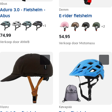
Abus
Aduro 3.0 - Fietshelm -
Demm
Abus
E-rider fietshelm
+
1
+
2
74,99
54,95
Verkoop door
ANWB
Verkoop door
Motomasu
Vizorz
Køvapää