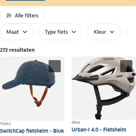
Alle filters
Maat
Type fiets
Kleur
S
272 resultaten
Abus
Vizorz
Urban-I 4.0 - Fietshelm
SwitchCap fietshelm - Blue