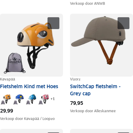
Verkoop door
ANWB
Køvapää
Vizorz
Fietshelm Kind met Hoes
SwitchCap fietshelm -
Grey cap
+
1
79,95
29,99
Verkoop door
Alleskanmee
Verkoop door
Køvapää / Loopzo