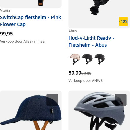
Vizorz
SwitchCap fietshelm - Pink
-40%
Flower Cap
Abus
99,95
Hud-y-Light Ready -
Verkoop door
Alleskanmee
Fietshelm - Abus
59,99
99,99
Verkoop door
ANWB