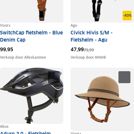
-40%
Vizorz
Agu
SwitchCap fietshelm - Blue
Civick Hivis S/M -
Denim Cap
Fietshelm - Agu
99,95
47,99
79,99
Verkoop door
Alleskanmee
Verkoop door
ANWB
Abus
Aduro 3.0 - Fietshelm
Vizorz