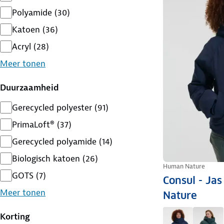
Polyamide
(
30
)
Katoen
(
36
)
Acryl
(
28
)
Meer tonen
Duurzaamheid
Gerecycled polyester
(
91
)
PrimaLoft®
(
37
)
Gerecycled polyamide
(
14
)
Biologisch katoen
(
26
)
Human Nature
GOTS
(
7
)
Consul - Ja
Meer tonen
Nature
Korting