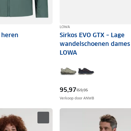
LOWA
s heren
Sirkos EVO GTX – Lage
wandelschoenen dames
LOWA
95,97
159,95
Verkoop door
ANWB