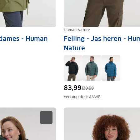
Human Nature
 dames - Human
Felling - Jas heren - H
Nature
83,99
139,99
Verkoop door
ANWB