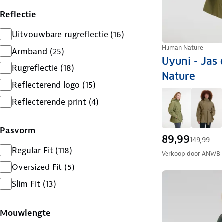
Reflectie
Uitvouwbare rugreflectie
(
16
)
Human Nature
Armband
(
25
)
Uyuni - Jas
Rugreflectie
(
18
)
Nature
Reflecterend logo
(
15
)
Reflecterende print
(
4
)
Pasvorm
89,99
149,99
Regular Fit
(
118
)
Verkoop door
ANWB
Oversized Fit
(
5
)
Slim Fit
(
13
)
Mouwlengte