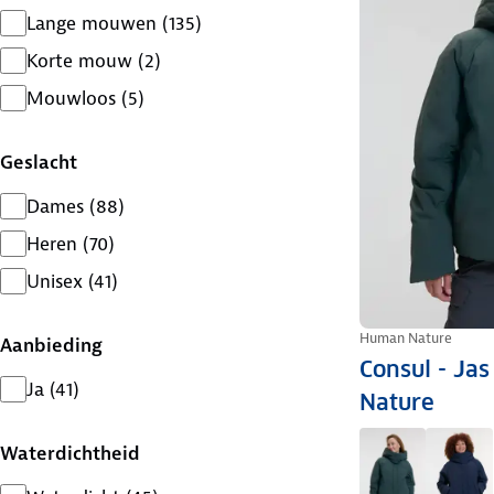
Lange mouwen
(
135
)
Korte mouw
(
2
)
Mouwloos
(
5
)
Geslacht
Dames
(
88
)
Heren
(
70
)
Unisex
(
41
)
Human Nature
Aanbieding
Consul - Ja
Ja
(
41
)
Nature
Waterdichtheid