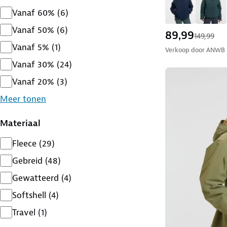
Vanaf 60%
(
6
)
Vanaf 50%
(
6
)
89,99
149,99
Vanaf 5%
(
1
)
Verkoop door
ANWB
Vanaf 30%
(
24
)
Vanaf 20%
(
3
)
Meer tonen
Materiaal
Fleece
(
29
)
Gebreid
(
48
)
Gewatteerd
(
4
)
Softshell
(
4
)
Travel
(
1
)