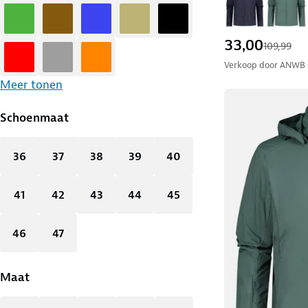
Groen
Bruin
Blauw
Zand
Zwart
33,00
109,99
Rood
Grijs
Oranje
Verkoop door
ANWB
Meer tonen
Schoenmaat
36
37
38
39
40
41
42
43
44
45
46
47
Maat