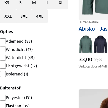
XS
S
M
L
XL
XXL
3XL
4XL
Human Nature
Abisko - Ja
Opties
Ademend
(
87
)
Winddicht
(
47
)
Waterdicht
(
45
)
33,00
109,99
Lichtgewicht
(
12
)
Verkoop door
ANWB
Isolerend
(
1
)
Buitenstof
Polyester
(
131
)
Elastaan
(
35
)