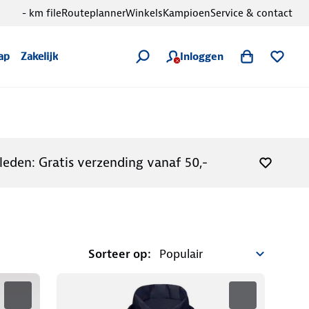
- km file
Routeplanner
Winkels
Kampioen
Service & contact
Inloggen
ap
Zakelijk
leden: Gratis verzending vanaf 50,-
Sorteer op: