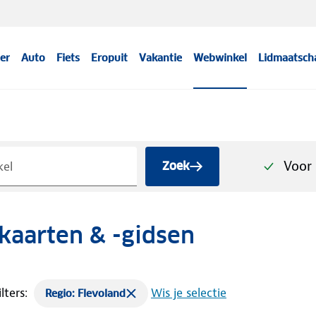
er
Auto
Fiets
Eropuit
Vakantie
Webwinkel
Lidmaatsch
Voor 
Zoek
aarten & -gidsen
lters:
Wis je selectie
Regio: Flevoland