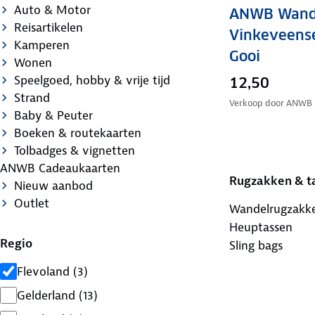
Auto & Motor
ANWB Wand
Reisartikelen
Vinkeveense
Kamperen
Gooi
Wonen
Speelgoed, hobby & vrije tijd
12,50
Strand
Verkoop door
ANWB
Baby & Peuter
Boeken & routekaarten
Tolbadges & vignetten
ANWB Cadeaukaarten
Rugzakken & t
Nieuw aanbod
Outlet
Wandelrugzakk
Heuptassen
Regio
Sling bags
Flevoland
(
3
)
Gelderland
(
13
)