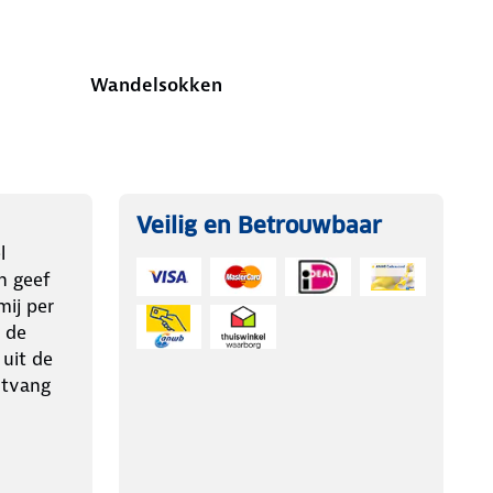
Wandelsokken
Veilig en Betrouwbaar
l
n geef
ij per
 de
 uit de
ntvang