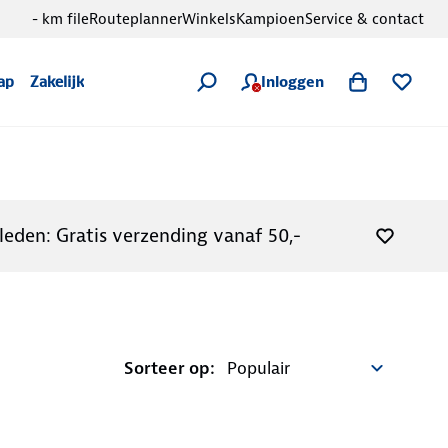
- km file
Routeplanner
Winkels
Kampioen
Service & contact
Inloggen
ap
Zakelijk
leden: Gratis verzending vanaf 50,-
Sorteer op: