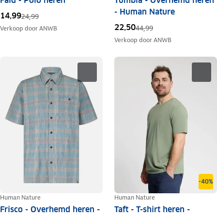
Fald - Polo heren
Tumbla - Overhemd heren
- Human Nature
14,99
24,99
22,50
44,99
Verkoop door
ANWB
Verkoop door
ANWB
-40%
Human Nature
Human Nature
Frisco - Overhemd heren -
Taft - T-shirt heren -