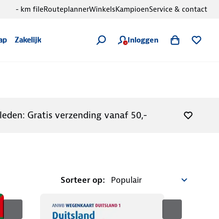
- km file
Routeplanner
Winkels
Kampioen
Service & contact
Inloggen
ap
Zakelijk
leden: Gratis verzending vanaf 50,-
Sorteer op: