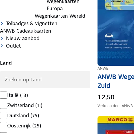
wegenkaarten
Europa
Wegenkaarten Wereld
Tolbadges & vignetten
ANWB Cadeaukaarten
Nieuw aanbod
Outlet
Land
ANWB
ANWB Wege
Zuid
Italië
(
13
)
12,50
Zwitserland
(
11
)
Verkoop door
ANWB
Duitsland
(
75
)
Oostenrijk
(
25
)