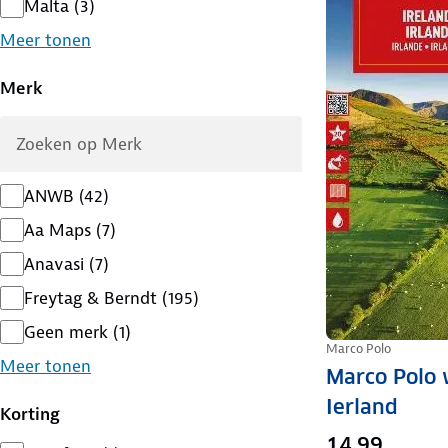
Malta
(
3
)
Meer tonen
Merk
ANWB
(
42
)
Aa Maps
(
7
)
Anavasi
(
7
)
Freytag & Berndt
(
195
)
Geen merk
(
1
)
Marco Polo
Meer tonen
Marco Polo
Ierland
Korting
14,99