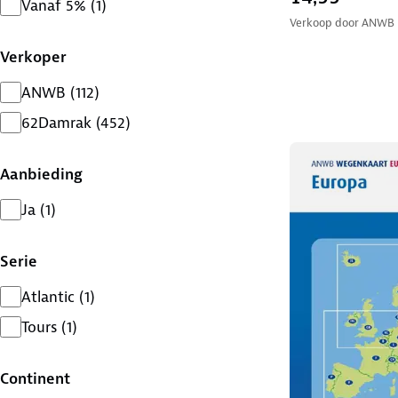
Vanaf 5%
(
1
)
Verkoop door
ANWB
Verkoper
ANWB
(
112
)
62Damrak
(
452
)
Aanbieding
Ja
(
1
)
Serie
Atlantic
(
1
)
Tours
(
1
)
Continent