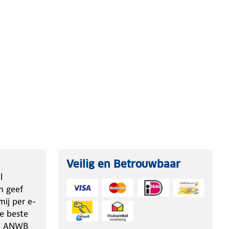
Veilig en Betrouwbaar
l
n geef
j per e-
e beste
de ANWB