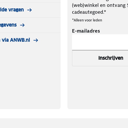
(web)winkel en ontvang 5
elde vragen
cadeautegoed.*
*Alleen voor leden
egevens
E-mailadres
 via ANWB.nl
Inschrijven