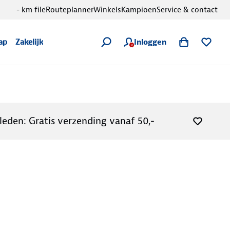
- km file
Routeplanner
Winkels
Kampioen
Service & contact
Inloggen
ap
Zakelijk
leden: Gratis verzending vanaf 50,-