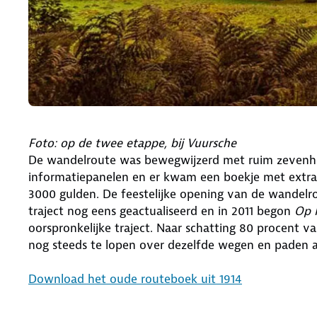
Foto: op de twee etappe, bij Vuursche
De wandelroute was bewegwijzerd met ruim zevenho
informatiepanelen en er kwam een boekje met extra 
3000 gulden. De feestelijke opening van de wandelro
traject nog eens geactualiseerd en in 2011 begon
Op 
oorspronkelijke traject. Naar schatting 80 procent va
nog steeds te lopen over dezelfde wegen en paden a
Download het oude routeboek uit 1914