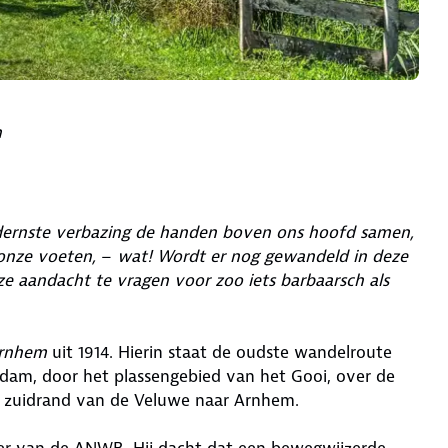
n
dernste verbazing de handen boven ons hoofd samen,
 onze voeten,
–
wat! Wordt er nog gewandeld in deze
e aandacht te vragen voor zoo iets barbaarsch als
Arnhem
uit 1914. Hierin staat de oudste wandelroute
am, door het plassengebied van het Gooi, over de
de zuidrand van de Veluwe naar Arnhem.
er van de ANWB. Hij dacht dat een bewegwijzerde