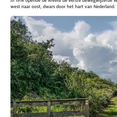
In 1914 opende de ANWB de eerste bewegwijzerde w
west naar oost, dwars door het hart van Nederland.