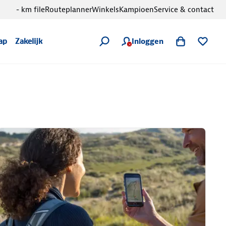
- km file
Routeplanner
Winkels
Kampioen
Service & contact
Inloggen
ap
Zakelijk