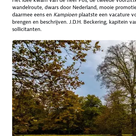
wandelroute, dwars door Nederland, mooie promotie 
daarmee eens en
Kampioen
plaatste een vacature vo
brengen en beschrijven. J.D.H. Beckering, kapitein v
sollicitanten.