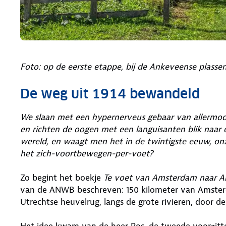
Foto: op de eerste etappe, bij de Ankeveense plasse
De weg uit 1914 bewandeld
We slaan met een hypernerveus gebaar van allermo
en richten de oogen met een languisanten blik naar
wereld, en waagt men het in de twintigste eeuw, onz
het zich-voortbewegen-per-voet?
Zo begint het boekje
Te voet van Amsterdam naar 
van de ANWB beschreven: 150 kilometer van Amsterd
Utrechtse heuvelrug, langs de grote rivieren, door 
Het idee kwam van de heer Pos, de tweede voorzitt