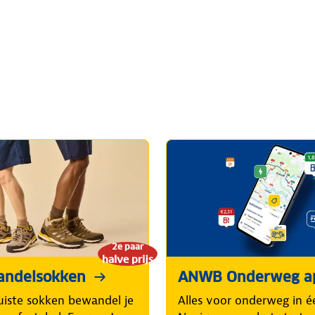
2e paar
halve prijs
andelsokken
ANWB Onderweg a
uiste sokken bewandel je
Alles voor onderweg in é