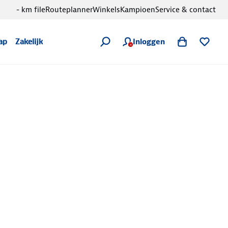
- km file
Routeplanner
Winkels
Kampioen
Service & contact
Inloggen
ap
Zakelijk