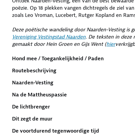
Ontdek Naarden-Vesting, een van de best bewaarde 
poëzie. Op 18 plekken vangen dichtregels de ziel van
zoals Leo Vroman, Lucebert, Rutger Kopland en Ramsey
Deze poëtische wandeling door Naarden-Vesting is
Vereniging Vestingstad Naarden
. De teksten in deze 
gemaakt door Hein Groen en Gijs Went (
hier
verkrijgb
Hond mee / Toegankelijkheid / Paden
Routebeschrijving
Naarden-Vesting
Na de Mattheuspassie
De lichtbrenger
Dit zegt de muur
De voortdurend tegenwoordige tijd