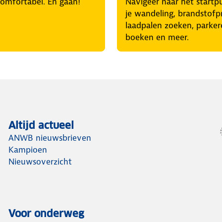
comfortabel. En gaan!
Navigeer naar het startp
je wandeling, brandstofpr
laadpalen zoeken, parker
boeken en meer.
Altijd actueel
ANWB nieuwsbrieven
Kampioen
Nieuwsoverzicht
Voor onderweg