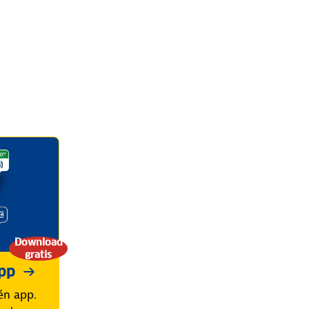
Download
gratis
pp
én app.