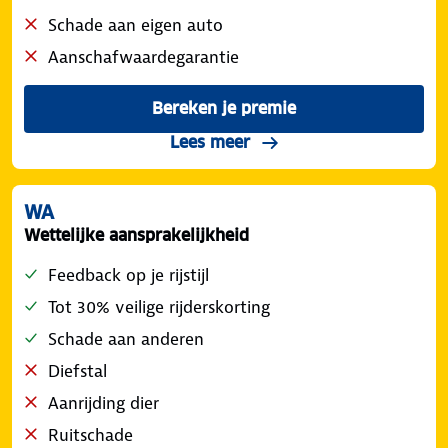
Schade aan eigen auto
Aanschafwaardegarantie
Bereken je premie
voor de ANWB Veilig Rijden
over de Beperkt Casco d
Lees meer
WA
Wettelijke aansprakelijkheid
Feedback op je rijstijl
Tot 30% veilige rijderskorting
Schade aan anderen
Diefstal
Aanrijding dier
Ruitschade