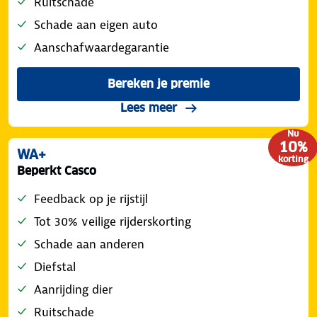
Ruitschade
Schade aan eigen auto
Aanschafwaardegarantie
Bereken je premie
voor de ANWB Veilig Rijden
over de Volledig Casco d
Lees meer
Nu
10%
WA+
korting
Beperkt Casco
Feedback op je rijstijl
Tot 30% veilige rijderskorting
Schade aan anderen
Diefstal
Aanrijding dier
Ruitschade