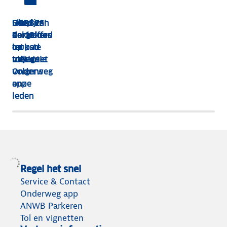
HEBBES!
Shop van
Dit zijn
Goed
Zorgeloos
dakkoffer
de 13
verzekerd
op pad
tot
leukste
op
met de
tolvignet
uitjes
vakantie
Onderweg
volgens
app
onze
leden
Regel het snel
Service & Contact
Onderweg app
ANWB Parkeren
Tol en vignetten