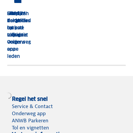
HEBBES!
Shop van
Dit zijn
Goed
Zorgeloos
dakkoffer
de 13
verzekerd
op pad
tot
leukste
op
met de
tolvignet
uitjes
vakantie
Onderweg
volgens
app
onze
leden
Regel het snel
Service & Contact
Onderweg app
ANWB Parkeren
Tol en vignetten