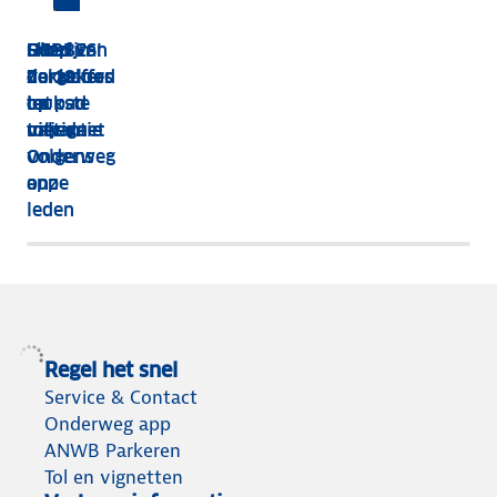
HEBBES!
Shop van
Dit zijn
Goed
Zorgeloos
dakkoffer
de 13
verzekerd
op pad
tot
leukste
op
met de
tolvignet
uitjes
vakantie
Onderweg
volgens
app
onze
leden
Regel het snel
Service & Contact
Onderweg app
ANWB Parkeren
Tol en vignetten