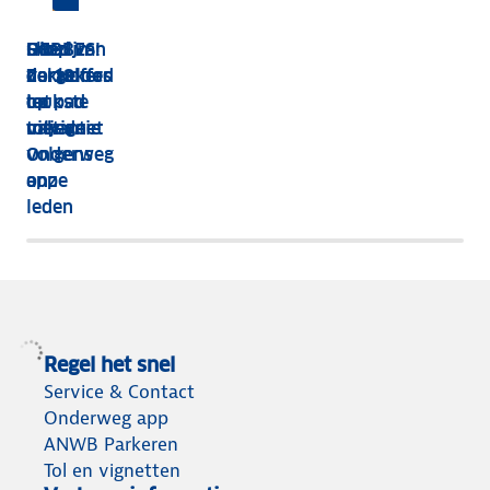
HEBBES!
Shop van
Dit zijn
Goed
Zorgeloos
dakkoffer
de 13
verzekerd
op pad
tot
leukste
op
met de
tolvignet
uitjes
vakantie
Onderweg
volgens
app
onze
leden
Regel het snel
Service & Contact
Onderweg app
ANWB Parkeren
Tol en vignetten