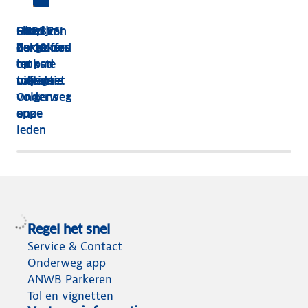
HEBBES!
Shop van
Dit zijn
Goed
Zorgeloos
dakkoffer
de 13
verzekerd
op pad
tot
leukste
op
met de
tolvignet
uitjes
vakantie
Onderweg
volgens
app
onze
leden
Regel het snel
Service & Contact
Onderweg app
ANWB Parkeren
Tol en vignetten