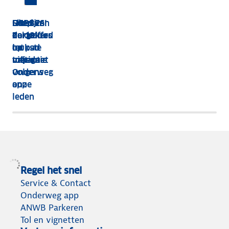
HEBBES!
Shop van
Dit zijn
Goed
Zorgeloos
dakkoffer
de 13
verzekerd
op pad
tot
leukste
op
met de
tolvignet
uitjes
vakantie
Onderweg
volgens
app
onze
leden
Regel het snel
Service & Contact
Onderweg app
ANWB Parkeren
Tol en vignetten