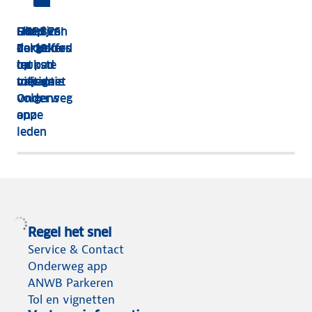
HEBBES!
Shop van
Dit zijn
Goed
Zorgeloos
dakkoffer
de 13
verzekerd
op pad
tot
leukste
op
met de
tolvignet
uitjes
vakantie
Onderweg
volgens
app
onze
leden
Regel het snel
Service & Contact
Onderweg app
ANWB Parkeren
Tol en vignetten