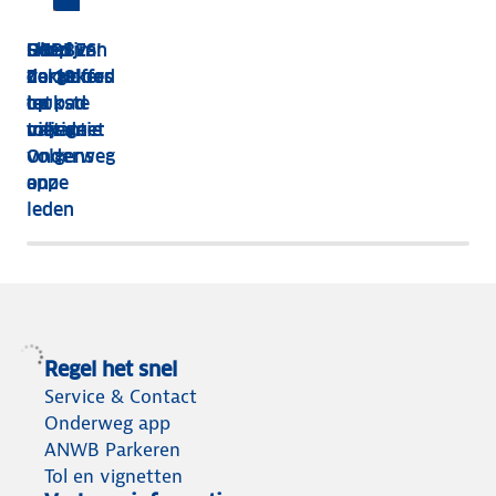
HEBBES!
Shop van
Dit zijn
Goed
Zorgeloos
dakkoffer
de 13
verzekerd
op pad
tot
leukste
op
met de
tolvignet
uitjes
vakantie
Onderweg
volgens
app
onze
leden
Regel het snel
Service & Contact
Onderweg app
ANWB Parkeren
Tol en vignetten