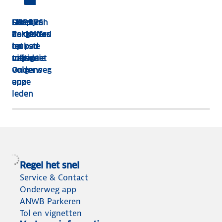
HEBBES!
Shop van
Dit zijn
Goed
Zorgeloos
dakkoffer
de 13
verzekerd
op pad
tot
leukste
op
met de
tolvignet
uitjes
vakantie
Onderweg
volgens
app
onze
leden
Regel het snel
Service & Contact
Onderweg app
ANWB Parkeren
Tol en vignetten