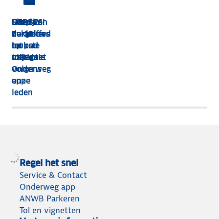
HEBBES!
Shop van
Dit zijn
Goed
Zorgeloos
dakkoffer
de 13
verzekerd
op pad
tot
leukste
op
met de
tolvignet
uitjes
vakantie
Onderweg
volgens
app
onze
leden
Regel het snel
Service & Contact
Onderweg app
ANWB Parkeren
Tol en vignetten