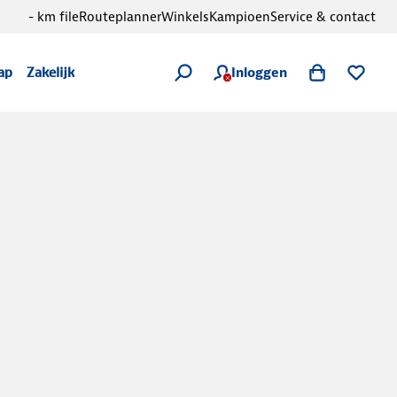
- km file
Routeplanner
Winkels
Kampioen
Service & contact
Inloggen
ap
Zakelijk