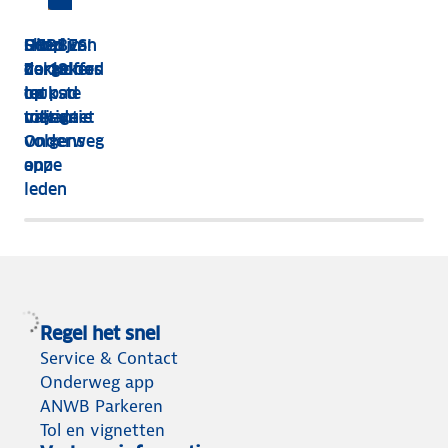
HEBBES!
Shop van
Dit zijn
Goed
Zorgeloos
dakkoffer
de 13
verzekerd
op pad
tot
leukste
op
met de
tolvignet
uitjes
vakantie
Onderweg
volgens
app
onze
leden
Regel het snel
Service & Contact
Onderweg app
ANWB Parkeren
Tol en vignetten