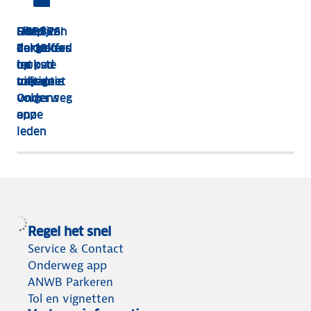
HEBBES!
Shop van
Dit zijn
Goed
Zorgeloos
dakkoffer
de 13
verzekerd
op pad
tot
leukste
op
met de
tolvignet
uitjes
vakantie
Onderweg
volgens
app
onze
leden
Regel het snel
Service & Contact
Onderweg app
ANWB Parkeren
Tol en vignetten