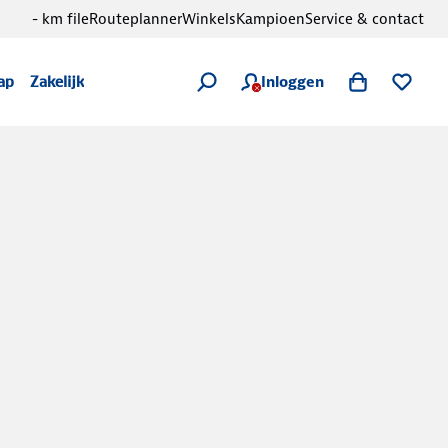
- km file
Routeplanner
Winkels
Kampioen
Service & contact
Inloggen
ap
Zakelijk