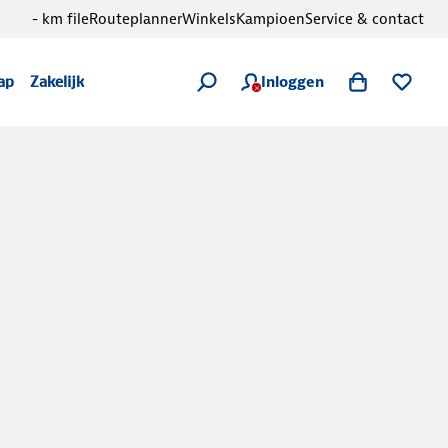
- km file
Routeplanner
Winkels
Kampioen
Service & contact
Inloggen
ap
Zakelijk