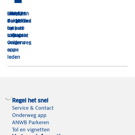
HEBBES!
Shop van
Dit zijn
Goed
Zorgeloos
dakkoffer
de 13
verzekerd
op pad
tot
leukste
op
met de
tolvignet
uitjes
vakantie
Onderweg
volgens
app
onze
leden
Regel het snel
Service & Contact
Onderweg app
ANWB Parkeren
Tol en vignetten