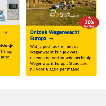
Nu
20%
korting
n
Ontdek Wegenwacht
Europa
idshesje
Wat je pech ook is, met de
r! Shop
Wegenwacht kun je overal
e auto!
rekenen op vertrouwde pechhulp.
Wegenwacht Europa Standaard
nu voor € 12,94 per maand.