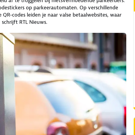
d af te troggelen bij nietsvermoedende parkeerders.
destickers op parkeerautomaten. Op verschillende
 De QR-codes leiden je naar valse betaalwebsites, waar
 schrijft RTL Nieuws.