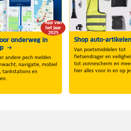
App van
het jaar
2025
Shop auto-artikele
voor onderweg in
pp
Van poetsmiddelen tot
fietsendrager en veilighe
er andere pech melden
tot zonnescherm en mee
nwacht, navigatie, mobiel
hier alles voor in en op j
, tankstations en
en.