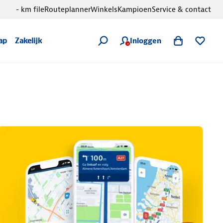
- km file
Routeplanner
Winkels
Kampioen
Service & contact
Inloggen
ap
Zakelijk