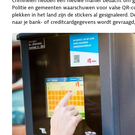
Criminelen hebben een nieuwe manier bedacht om gel
Politie en gemeenten waarschuwen voor valse QR-co
plekken in het land zijn de stickers al gesignaleerd.
naar je bank- of creditcardgegevens wordt gevraagd,