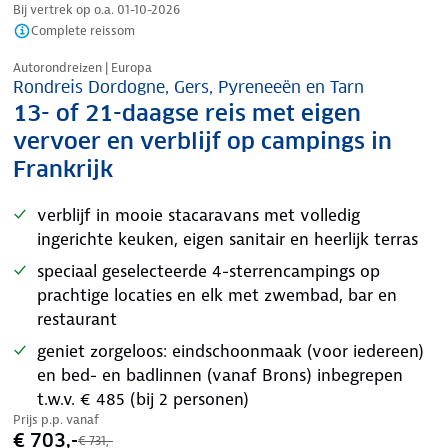
Bij vertrek op o.a.
01-10-2026
Complete reissom
Nazomer korting
Autorondreizen | Europa
Rondreis Dordogne, Gers, Pyreneeën en Tarn
13- of 21-daagse reis met eigen
vervoer en verblijf op campings in
Frankrijk
verblijf in mooie stacaravans met volledig
ingerichte keuken, eigen sanitair en heerlijk terras
speciaal geselecteerde 4-sterrencampings op
prachtige locaties en elk met zwembad, bar en
restaurant
geniet zorgeloos: eindschoonmaak (voor iedereen)
en bed- en badlinnen (vanaf Brons) inbegrepen
t.w.v. € 485 (bij 2 personen)
Prijs p.p. vanaf
€ 703,-
€ 731,-