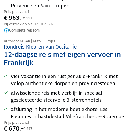
Provence en Saint-Tropez
Prijs p.p. vanaf
€ 963,-
€ 991,-
Bij vertrek op o.a.
12-10-2026
Complete reissom
Nazomer korting
Autorondreizen | Auto | Europa
Rondreis Kleuren van Occitanië
12-daagse reis met eigen vervoer in
Frankrijk
vier vakantie in een rustiger Zuid-Frankrijk met
volop authentieke dorpen en provinciesteden
afwisselende reis met verblijf in speciaal
geselecteerde sfeervolle 3-sterrenhotels
afsluiting in het moderne boetiekhotel Les
Fleurines in bastidestad Villefranche-de-Rouergue
Prijs p.p. vanaf
€ 670,-
€ 697,-