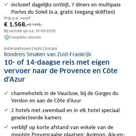
inclusief dagelijks ontbijt, 7 diners en multipass
Portes du Soleil (o.a. gratis toegang skiliften)
Prijs p.p. vanaf
€ 1.568,-
€ 1.618,-
Bij vertrek op o.a.
19-09-2026
Complete reissom
Nazomer korting
Autorondreizen | Auto | Europa
Rondreis Smaken van Zuid-Frankrijk
10- of 14-daagse reis met eigen
vervoer naar de Provence en Côte
d'Azur
charmehotels in de Vaucluse, bij de Gorges du
Verdon en aan de Côte d'Azur
2 hotels met zwembad en in elk hotel speciaal
geselecteerde kamers
verblijf op korte afstand van enkele van de
mooiste Provençaalse plaatsen: Avignon, Aix-en-