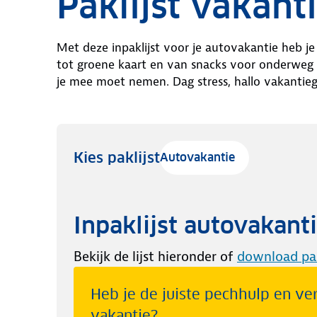
Paklijst vakant
Met deze inpaklijst voor je autovakantie heb je 
tot groene kaart en van snacks voor onderweg to
je mee moet nemen. Dag stress, hallo vakantieg
Kies paklijst
Autovakantie
Inpaklijst autovakant
Bekijk de lijst hieronder of
download pak
Heb je de juiste pechhulp en ve
vakantie?