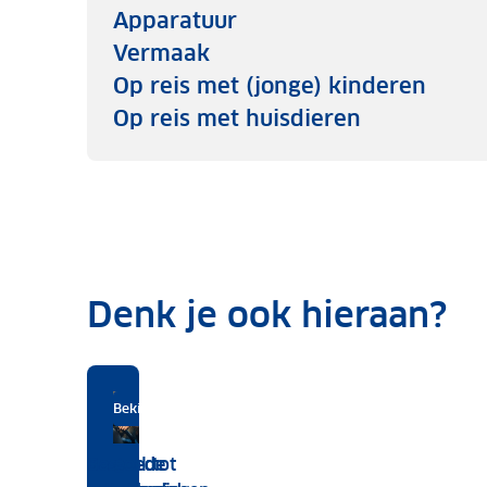
Apparatuur
Vermaak
Op reis met (jonge) kinderen
Op reis met huisdieren
Denk je ook hieraan?
Bekijk
Download de gratis app
Zorgeloos op vakantie met ANWB
Ook online verkrijgbaar
Bekijk per land
de
Van tol tot
5
Bestel de
Ga goed
aanvullende