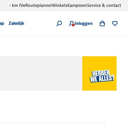
- km file
Routeplanner
Winkels
Kampioen
Service & contact
Inloggen
ap
Zakelijk