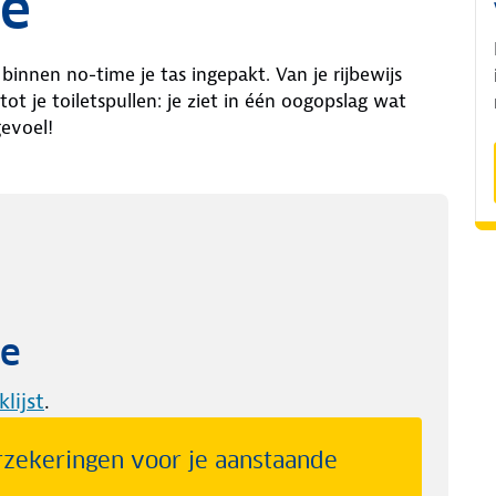
ie
binnen no-time je tas ingepakt. Van je rijbewijs
t je toiletspullen: je ziet in één oogopslag wat
evoel!
ie
lijst
.
rzekeringen voor je aanstaande