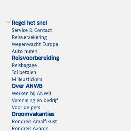
hulp
nodig
hebt
Regel het snel
op
Service & Contact
vakantie
Reisverzekering
Wegenwacht Europa
Auto huren
Reisvoorbereiding
Reisbagage
Tol betalen
Milieustickers
Over ANWB
Werken bij ANWB
Vereniging en bedrijf
Voor de pers
Droomvakanties
Rondreis Amalfikust
Rondreis Azoren