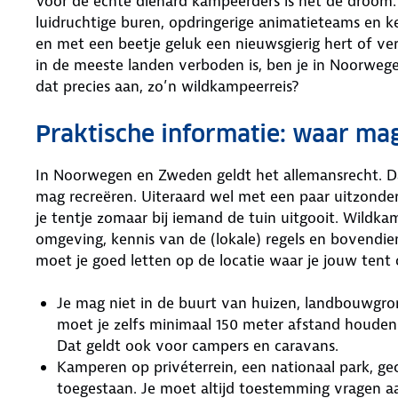
Voor de echte diehard kampeerders is het dé droom
luidruchtige buren, opdringerige animatieteams en ke
en met een beetje geluk een nieuwsgierig hert of v
in de meeste landen verboden is, ben je in Noorwe
dat precies aan, zo’n wildkampeerreis?
Praktische informatie: waar mag
In Noorwegen en Zweden geldt het allemansrecht. Dat
mag recreëren. Uiteraard wel met een paar uitzonderi
je tentje zomaar bij iemand de tuin uitgooit. Wildk
omgeving, kennis van de (lokale) regels en bovendi
moet je goed letten op de locatie waar je jouw tent 
Je mag niet in de buurt van huizen, landbouwgr
moet je zelfs minimaal 150 meter afstand houden 
Dat geldt ook voor campers en caravans.
Kamperen op privéterrein, een nationaal park, gec
toegestaan. Je moet altijd toestemming vragen aa