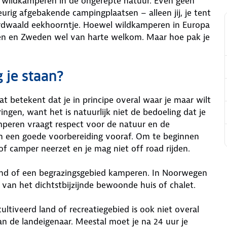
: wildkamperen in de ongerepte natuur. Even geen
urig afgebakende campingplaatsen – alleen jij, je tent
erdwaald eekhoorntje. Hoewel wildkamperen in Europa
gen en Zweden wel van harte welkom. Maar hoe pak je
 je staan?
 betekent dat je in principe overal waar je maar wilt
ngen, want het is natuurlijk niet de bedoeling dat je
amperen vraagt respect voor de natuur en de
en een goede voorbereiding vooraf. Om te beginnen
of camper neerzet en je mag niet off road rijden.
ond of een begrazingsgebied kamperen. In Noorwegen
van het dichtstbijzijnde bewoonde huis of chalet.
ultiveerd land of recreatiegebied is ook niet overal
n de landeigenaar. Meestal moet je na 24 uur je