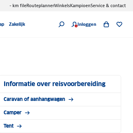
- km file
Routeplanner
Winkels
Kampioen
Service & contact
Inloggen
ap
Zakelijk
Informatie over reisvoorbereiding
Caravan of aanhangwagen
Camper
Tent