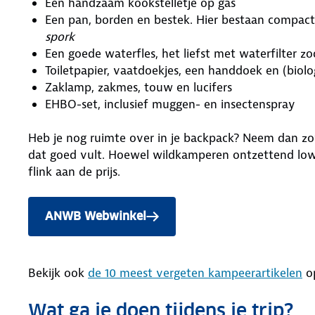
Een handzaam kookstelletje op gas
Een pan, borden en bestek. Hier bestaan compac
spork
Een goede waterfles, het liefst met waterfilter 
Toiletpapier, vaatdoekjes, een handdoek en (biol
Zaklamp, zakmes, touw en lucifers
EHBO-set, inclusief muggen- en insectenspray
Heb je nog ruimte over in je backpack? Neem dan zo
dat goed vult. Hoewel wildkamperen ontzettend low-
flink aan de prijs.
ANWB Webwinkel
Bekijk ook
de 10 meest vergeten kampeerartikelen
op
Wat ga je doen tijdens je trip?