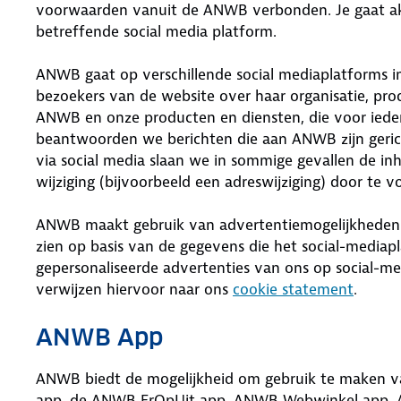
voorwaarden vanuit de ANWB verbonden. Je gaat a
betreffende social media platform.
ANWB gaat op verschillende social mediaplatforms in
bezoekers van de website over haar organisatie, pro
ANWB en onze producten en diensten, die voor iedere
beantwoorden we berichten die aan ANWB zijn geric
via social media slaan we in sommige gevallen de 
wijziging (bijvoorbeeld een adreswijziging) door te v
ANWB maakt gebruik van advertentiemogelijkheden va
zien op basis van de gegevens die het social-mediap
gepersonaliseerde advertenties van ons op social-med
verwijzen hiervoor naar ons
cookie statement
.
ANWB App
ANWB biedt de mogelijkheid om gebruik te maken v
app, de ANWB ErOpUit app, ANWB Webwinkel app,