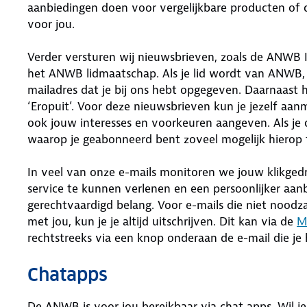
aanbiedingen doen voor vergelijkbare producten of d
voor jou.
Verder versturen wij nieuwsbrieven, zoals de ANWB I
het ANWB lidmaatschap. Als je lid wordt van ANWB,
mailadres dat je bij ons hebt opgegeven. Daarnaast 
‘Eropuit’. Voor deze nieuwsbrieven kun je jezelf a
ook jouw interesses en voorkeuren aangeven. Als je 
waarop je geabonneerd bent zoveel mogelijk hierop t
In veel van onze e-mails monitoren we jouw klikged
service te kunnen verlenen en een persoonlijker a
gerechtvaardigd belang. Voor e-mails die niet noodz
met jou, kun je je altijd uitschrijven. Dit kan via de
M
rechtstreeks via een knop onderaan de e-mail die je
Chatapps
De ANWB is voor jou bereikbaar via chat apps. Wil j