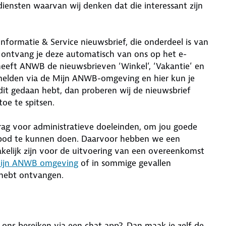
iensten waarvan wij denken dat die interessant zijn
nformatie & Service nieuwsbrief, die onderdeel is van
 ontvang je deze automatisch van ons op het e-
heeft ANWB de nieuwsbrieven ‘Winkel’, ‘Vakantie’ en
anmelden via de Mijn ANWB-omgeving en hier kun je
dit gedaan hebt, dan proberen wij de nieuwsbrief
oe te spitsen.
rag voor administratieve doeleinden, om jou goede
anbod te kunnen doen. Daarvoor hebben we een
akelijk zijn voor de uitvoering van een overeenkomst
ijn ANWB omgeving
of in sommige gevallen
 hebt ontvangen.
e ons bereiken via een chat app? Dan maak je zelf de