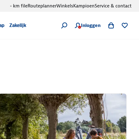
- km file
Routeplanner
Winkels
Kampioen
Service & contact
Inloggen
ap
Zakelijk