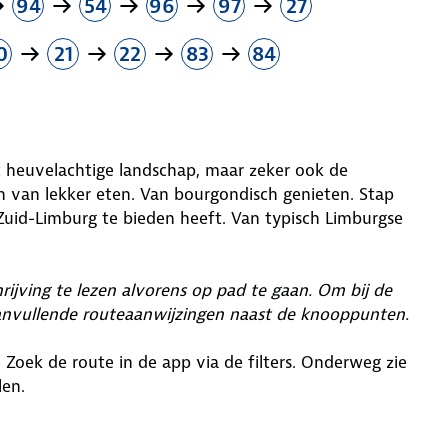
94
54
96
97
27
0
21
22
83
84
het heuvelachtige landschap, maar zeker ook de
n van lekker eten. Van bourgondisch genieten. Stap
Zuid-Limburg te bieden heeft. Van typisch Limburgse
ijving te lezen alvorens op pad te gaan. Om bij de
anvullende routeaanwijzingen naast de knooppunten.
. Zoek de route in de app via de filters. Onderweg zie
len.