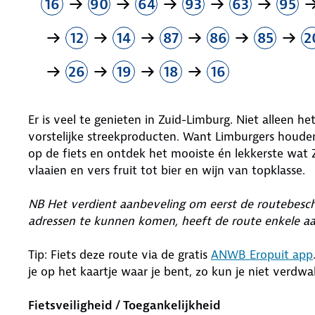
16
90
64
93
63
95
12
14
87
86
85
2
26
19
18
16
Er is veel te genieten in Zuid-Limburg. Niet alleen 
vorstelijke streekproducten. Want Limburgers houde
op de fiets en ontdek het mooiste én lekkerste wat 
vlaaien en vers fruit tot bier en wijn van topklasse.
NB Het verdient aanbeveling om eerst de routebeschr
adressen te kunnen komen, heeft de route enkele a
Tip: Fiets deze route via de gratis
ANWB Eropuit app
je op het kaartje waar je bent, zo kun je niet verdwa
Fietsveiligheid / Toegankelijkheid